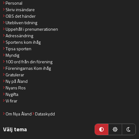
Personal
Skriv insändare
OBS det händer
Utebliven tidning
Uppehåll i prenumerationen
Adressändring
Sportens kom ihåg
Tipsa sporten
Myndig
100 ord från din förening
Föreningarnas Kom ihåg
Gratulerar
Ny på Åland
Nyans Ros
Nygifta
Vi firar
Om Nya Åland
Dataskydd
Välj tema