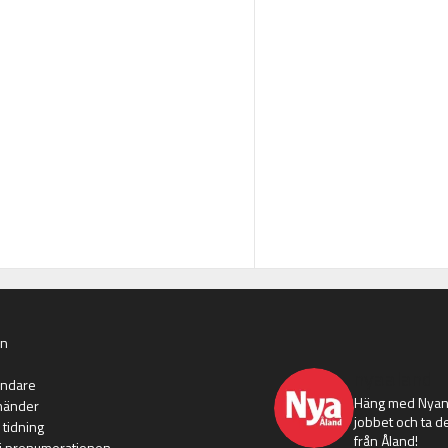
an
nyaaland
ändare
Häng med Nyans
händer
jobbet och ta de
 tidning
från Åland!
i prenumerationen