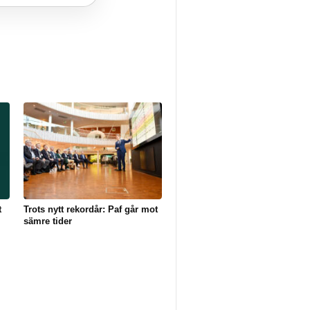
t
Trots nytt rekordår: Paf går mot
sämre tider