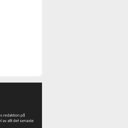
 redaktion på
l av allt det senaste