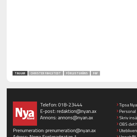
TAGGAR
CHRISTER FAHLSTEDT
FÖRLUSTGRÄNS
PAF
Telefon: 018-23444
Tipsa Ny
E-post:
redaktion@nyan.ax
Personal
Annons:
annons@nyan.ax
Skriv ins
OBS det 
Prenumeration:
prenumeration@nyan.ax
Utebliven
Adress: Norra Esplanadgatan 1
Uppehåll 