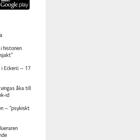
a
 historien
sjakt”
 i Eckerö – 17
vingas åka till
nk-id
n – ”psykiskt
lueraren
nde