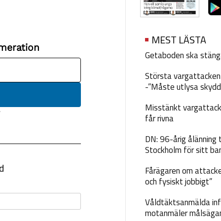
MEST LÄSTA
Getaboden ska stäng
Största vargattacken i
-”Måste utlysa skydd
Misstänkt vargattack
får rivna
DN: 96-årig ålänning t
Stockholm för sitt ba
Fårägaren om attacke
och fysiskt jobbigt”
Våldtäktsanmälda inf
motanmäler målsäga