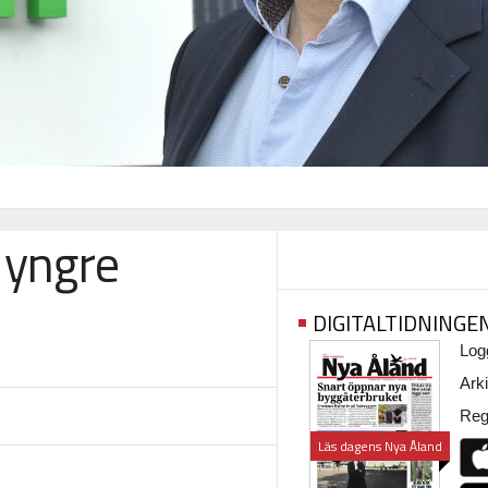
 yngre
DIGITALTIDNINGE
Logg
Arki
Regi
Läs dagens Nya Åland