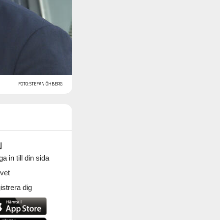
FOTO: STEFAN ÖHBERG
N
a in till din sida
vet
strera dig