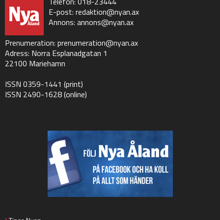
Telefon: 018-23444
E-post:
redaktion@nyan.ax
Annons:
annons@nyan.ax
Prenumeration:
prenumeration@nyan.ax
Adress: Norra Esplanadgatan 1
22100 Mariehamn
ISSN 0359-1441 (print)
ISSN 2490-1628 (online)