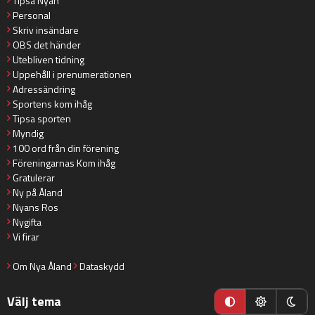
Tipsa Nyan
Personal
Skriv insändare
OBS det händer
Utebliven tidning
Uppehåll i prenumerationen
Adressändring
Sportens kom ihåg
Tipsa sporten
Myndig
100 ord från din förening
Föreningarnas Kom ihåg
Gratulerar
Ny på Åland
Nyans Ros
Nygifta
Vi firar
Om Nya Åland
Dataskydd
Välj tema