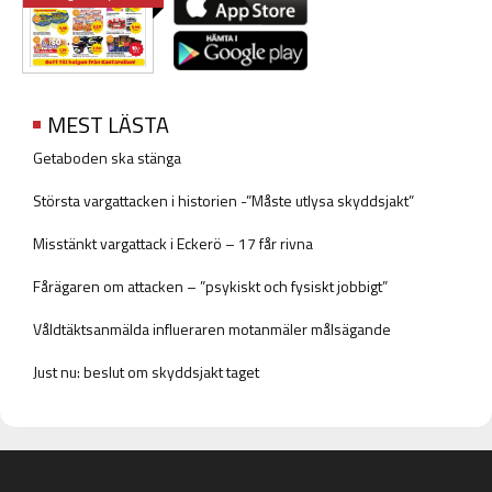
MEST LÄSTA
Getaboden ska stänga
Största vargattacken i historien -”Måste utlysa skyddsjakt”
Misstänkt vargattack i Eckerö – 17 får rivna
Fårägaren om attacken – ”psykiskt och fysiskt jobbigt”
Våldtäktsanmälda influeraren motanmäler målsägande
Just nu: beslut om skyddsjakt taget