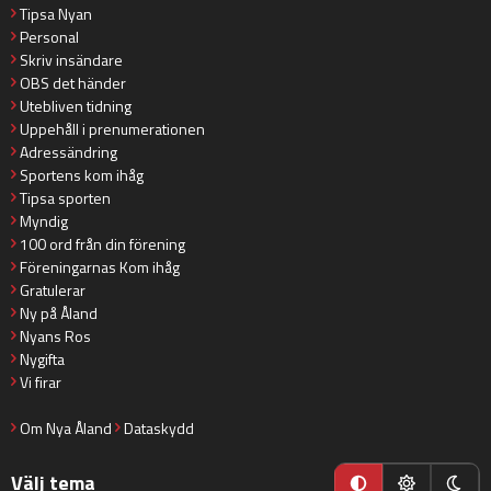
Tipsa Nyan
Personal
Skriv insändare
OBS det händer
Utebliven tidning
Uppehåll i prenumerationen
Adressändring
Sportens kom ihåg
Tipsa sporten
Myndig
100 ord från din förening
Föreningarnas Kom ihåg
Gratulerar
Ny på Åland
Nyans Ros
Nygifta
Vi firar
Om Nya Åland
Dataskydd
Välj tema