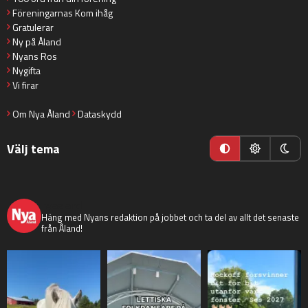
Föreningarnas Kom ihåg
Gratulerar
Ny på Åland
Nyans Ros
Nygifta
Vi firar
Om Nya Åland
Dataskydd
Välj tema
nyaaland
Häng med Nyans redaktion på jobbet och ta del av allt det senaste
från Åland!