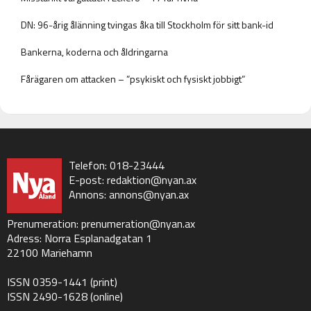
DN: 96-årig ålänning tvingas åka till Stockholm för sitt bank-id
Bankerna, koderna och åldringarna
Fårägaren om attacken – ”psykiskt och fysiskt jobbigt”
Telefon: 018-23444
E-post:
redaktion@nyan.ax
Annons:
annons@nyan.ax
Prenumeration:
prenumeration@nyan.ax
Adress: Norra Esplanadgatan 1
22100 Mariehamn
ISSN 0359-1441 (print)
ISSN 2490-1628 (online)