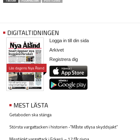
TAGGAR
FOLKHÄLSAN
POSTCOVID
DIGITALTIDNINGEN
Logga in till din sida
Arkivet
Registrera dig
Läs dagens Nya Åland
MEST LÄSTA
Getaboden ska stänga
Största vargattacken i historien -”Måste utlysa skyddsjakt”
Misstänkt vargattack i Eckerö – 17 får rivna