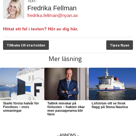
TEXT:
Fredrika Fellman
fredrika.fellman@nyan.ax
Hittat ett fel i texten? Hör av dig här.
Tillbaka till startsidan
Tipsa Nyan
Mer läsning
Starkt första halvår för
Tallink minskar på
Löfström vill se finsk
Finnlines – trots
förlusten – frakten ökar
flagg på Stena Nautica
utmaningar
men passagerarna blir
färre