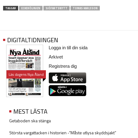
TAGGAR
ECKERÖLINJEN
SJÖFARTSNYTT
TOMAS KARLSSON
DIGITALTIDNINGEN
Logga in till din sida
Arkivet
Registrera dig
Läs dagens Nya Åland
MEST LÄSTA
Getaboden ska stänga
Största vargattacken i historien -”Måste utlysa skyddsjakt”