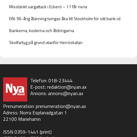
Misstänkt vargattack i Eckerö – 17 får rivna
DN: 96-årig ålänning tvingas åka till Stockholm för sitt bank-id
Bankerna, koderna och åldringarna
Skolfartyg på grund utanför Herröskatan
Telefon: 018-23444
E-post:
redaktion@nyan.ax
Annons:
annons@nyan.ax
Prenumeration:
prenumeration@nyan.ax
Adress: Norra Esplanadgatan 1
22100 Mariehamn
ISSN 0359-1441 (print)