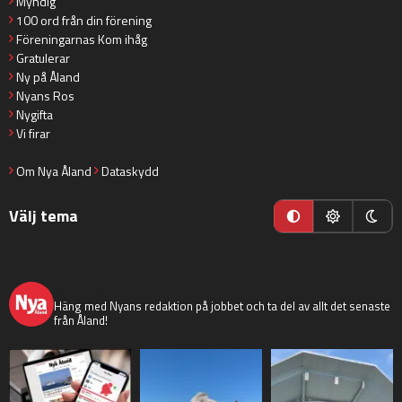
Myndig
100 ord från din förening
Föreningarnas Kom ihåg
Gratulerar
Ny på Åland
Nyans Ros
Nygifta
Vi firar
Om Nya Åland
Dataskydd
Välj tema
nyaaland
Häng med Nyans redaktion på jobbet och ta del av allt det senaste
från Åland!