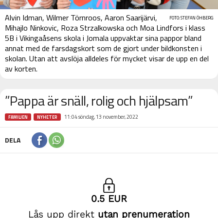
Alvin Idman, Wilmer Törnroos, Aaron Saarijärvi,
FOTO: STEFAN ÖHBERG
Mihajlo Ninkovic, Roza Strzalkowska och Moa Lindfors i klass
5B i Vikingaåsens skola i Jomala uppvaktar sina pappor bland
annat med de farsdagskort som de gjort under bildkonsten i
skolan. Utan att avslöja alldeles för mycket visar de upp en del
av korten.
”Pappa är snäll, rolig och hjälpsam”
11:04 söndag, 13 november, 2022
FAMILJEN
NYHETER
DELA