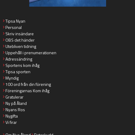
Tipsa Nyan
Personal
Skriv insändare
OBS det händer
Utebliven tidning
Uppehåll i prenumerationen
Adressändring
Sportens kom ihåg
Tipsa sporten
Myndig
100 ord från din förening
Föreningarnas Kom ihåg
Gratulerar
Ny på Åland
Nyans Ros
Nygifta
Vi firar
Om Nya Åland
Dataskydd