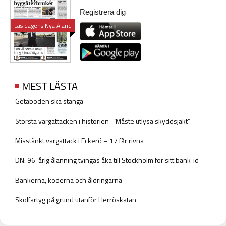
Registrera dig
Läs dagens Nya Åland
MEST LÄSTA
Getaboden ska stänga
Största vargattacken i historien -”Måste utlysa skyddsjakt”
Misstänkt vargattack i Eckerö – 17 får rivna
DN: 96-årig ålänning tvingas åka till Stockholm för sitt bank-id
Bankerna, koderna och åldringarna
Skolfartyg på grund utanför Herröskatan