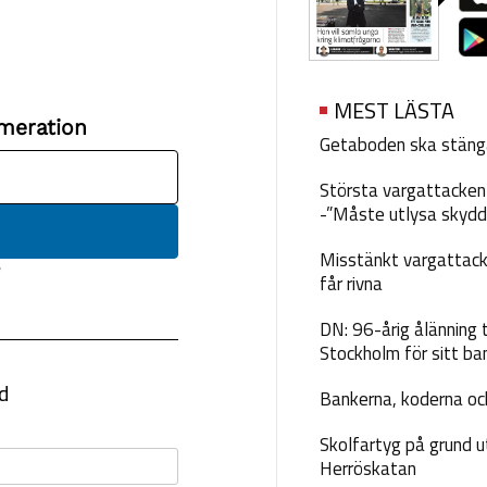
MEST LÄSTA
Getaboden ska stäng
Största vargattacken i
-”Måste utlysa skydd
Misstänkt vargattack
får rivna
DN: 96-årig ålänning t
Stockholm för sitt ba
Bankerna, koderna och
Skolfartyg på grund u
Herröskatan