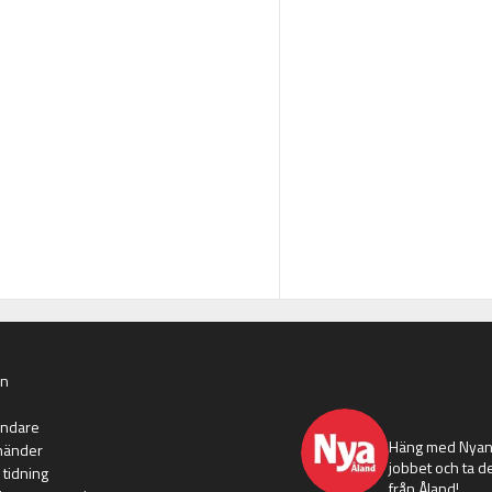
an
nyaaland
ändare
Häng med Nyans
händer
jobbet och ta de
 tidning
från Åland!