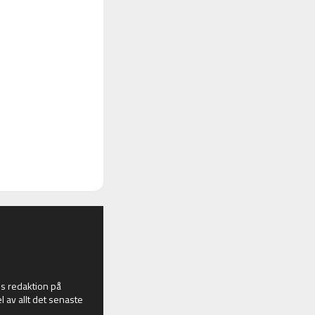
 redaktion på
l av allt det senaste