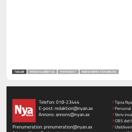
TAGGAR
KYRKOFULLMÄKTIGE
KYRKORÅDET
MARIEHAMNS FÖRSAMLING
Telefon: 018-23444
Tipsa Ny
E-post:
redaktion@nyan.ax
Personal
Annons:
annons@nyan.ax
Skriv ins
OBS det 
Prenumeration:
prenumeration@nyan.ax
Utebliven