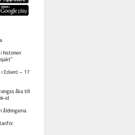
a
 historien
sjakt”
 i Eckerö – 17
vingas åka till
nk-id
 åldringarna
tanför