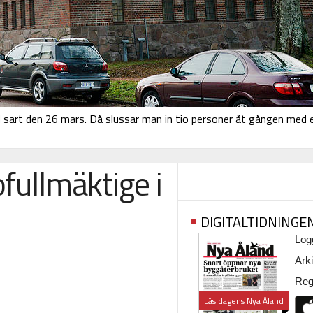
sart den 26 mars. Då slussar man in tio personer åt gången med 
fullmäktige i
DIGITALTIDNINGE
Logg
Arki
Regi
Läs dagens Nya Åland