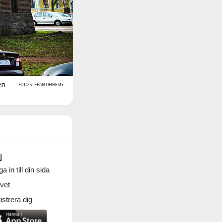
en
FOTO: STEFAN ÖHBERG
N
a in till din sida
vet
strera dig