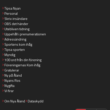
Tipsa Nyan
Personal
Skriv insändare
OBS det händer
Utebliven tidning
Uppehåll i prenumerationen
Adressändring
Sportens kom ihåg
Tipsa sporten
Myndig
100 ord från din förening
Föreningarnas Kom ihåg
Gratulerar
Ny på Åland
Nyans Ros
Nygifta
Vi firar
Om Nya Åland
Dataskydd