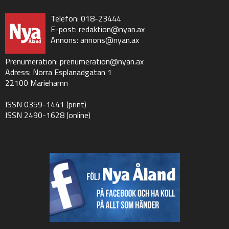
Telefon: 018-23444
E-post:
redaktion@nyan.ax
Annons:
annons@nyan.ax
Prenumeration:
prenumeration@nyan.ax
Adress: Norra Esplanadgatan 1
22100 Mariehamn
ISSN 0359-1441 (print)
ISSN 2490-1628 (online)