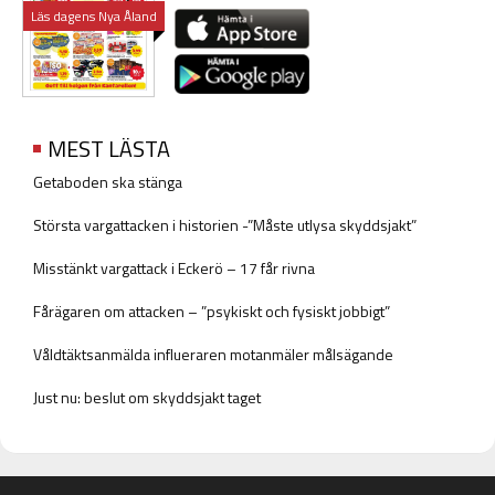
Läs dagens Nya Åland
MEST LÄSTA
Getaboden ska stänga
Största vargattacken i historien -”Måste utlysa skyddsjakt”
Misstänkt vargattack i Eckerö – 17 får rivna
Fårägaren om attacken – ”psykiskt och fysiskt jobbigt”
Våldtäktsanmälda influeraren motanmäler målsägande
Just nu: beslut om skyddsjakt taget