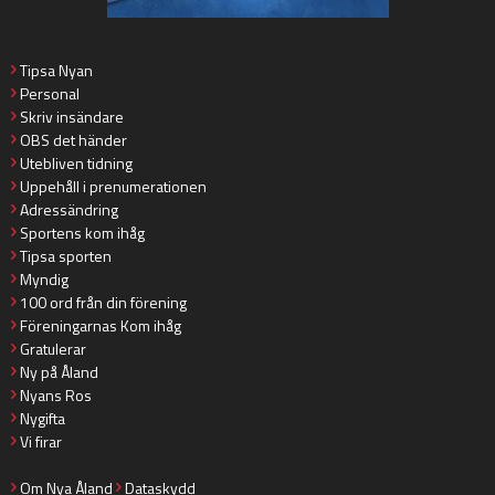
Tipsa Nyan
Personal
Skriv insändare
OBS det händer
Utebliven tidning
Uppehåll i prenumerationen
Adressändring
Sportens kom ihåg
Tipsa sporten
Myndig
100 ord från din förening
Föreningarnas Kom ihåg
Gratulerar
Ny på Åland
Nyans Ros
Nygifta
Vi firar
Om Nya Åland
Dataskydd