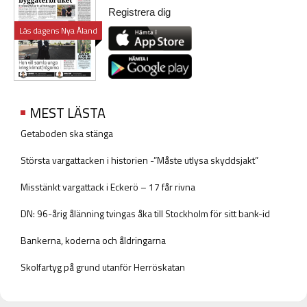
Registrera dig
Läs dagens Nya Åland
MEST LÄSTA
Getaboden ska stänga
Största vargattacken i historien -”Måste utlysa skyddsjakt”
Misstänkt vargattack i Eckerö – 17 får rivna
DN: 96-årig ålänning tvingas åka till Stockholm för sitt bank-id
Bankerna, koderna och åldringarna
Skolfartyg på grund utanför Herröskatan