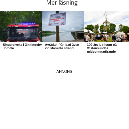
Mer läsning
Singelolycka i Önningeby
Avrådan från bad även
100-års jubileum på
Jomala
vid Möskata strand
Vestansundas
midsommarfirande