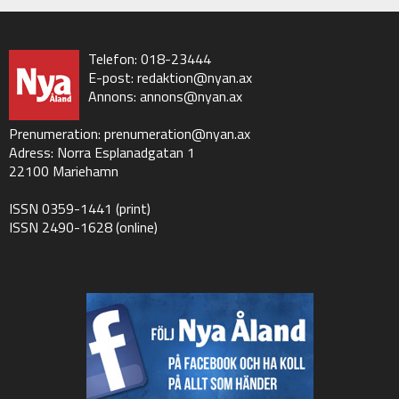
Telefon: 018-23444
E-post:
redaktion@nyan.ax
Annons:
annons@nyan.ax
Prenumeration:
prenumeration@nyan.ax
Adress: Norra Esplanadgatan 1
22100 Mariehamn
ISSN 0359-1441 (print)
ISSN 2490-1628 (online)