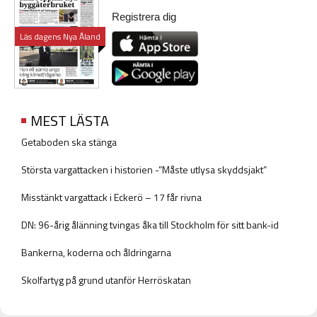
Registrera dig
Läs dagens Nya Åland
MEST LÄSTA
Getaboden ska stänga
Största vargattacken i historien -”Måste utlysa skyddsjakt”
Misstänkt vargattack i Eckerö – 17 får rivna
DN: 96-årig ålänning tvingas åka till Stockholm för sitt bank-id
Bankerna, koderna och åldringarna
Skolfartyg på grund utanför Herröskatan