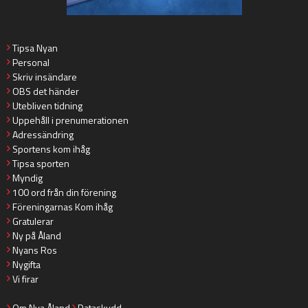
Tipsa Nyan
Personal
Skriv insändare
OBS det händer
Utebliven tidning
Uppehåll i prenumerationen
Adressändring
Sportens kom ihåg
Tipsa sporten
Myndig
100 ord från din förening
Föreningarnas Kom ihåg
Gratulerar
Ny på Åland
Nyans Ros
Nygifta
Vi firar
Om Nya Åland
Dataskydd