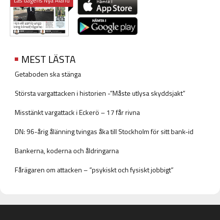
Läs dagens Nya Åland
MEST LÄSTA
Getaboden ska stänga
Största vargattacken i historien -”Måste utlysa skyddsjakt”
Misstänkt vargattack i Eckerö – 17 får rivna
DN: 96-årig ålänning tvingas åka till Stockholm för sitt bank-id
Bankerna, koderna och åldringarna
Fårägaren om attacken – ”psykiskt och fysiskt jobbigt”