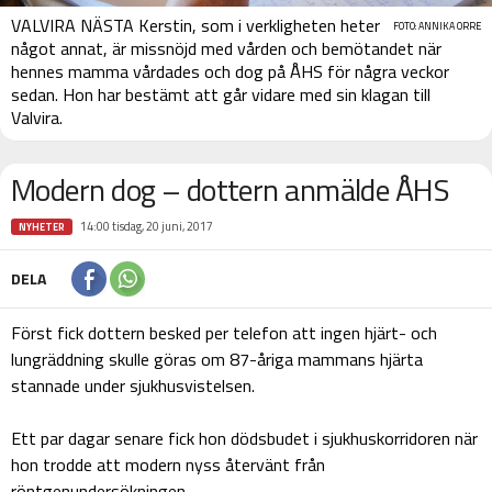
VALVIRA NÄSTA Kerstin, som i verkligheten heter
FOTO: ANNIKA ORRE
något annat, är missnöjd med vården och bemötandet när
hennes mamma vårdades och dog på ÅHS för några veckor
sedan. Hon har bestämt att går vidare med sin klagan till
Valvira.
Modern dog – dottern anmälde ÅHS
14:00 tisdag, 20 juni, 2017
NYHETER
DELA
Först fick dottern besked per telefon att ingen hjärt- och
lungräddning skulle göras om 87-åriga mammans hjärta
stannade under sjukhusvistelsen.
Ett par dagar senare fick hon dödsbudet i sjukhuskorridoren när
hon trodde att modern nyss återvänt från
röntgenundersökningen.