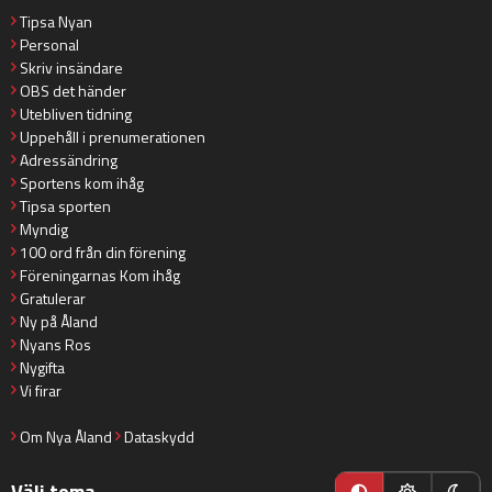
Tipsa Nyan
Personal
Skriv insändare
OBS det händer
Utebliven tidning
Uppehåll i prenumerationen
Adressändring
Sportens kom ihåg
Tipsa sporten
Myndig
100 ord från din förening
Föreningarnas Kom ihåg
Gratulerar
Ny på Åland
Nyans Ros
Nygifta
Vi firar
Om Nya Åland
Dataskydd
Välj tema