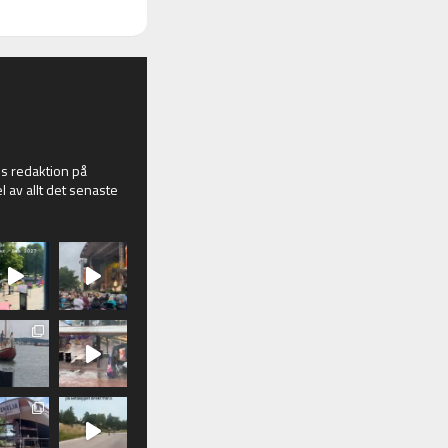
 redaktion på
l av allt det senaste