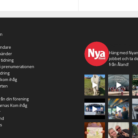
an
nyaaland
ändare
Häng med Nyans
händer
jobbet och ta de
 tidning
från Åland!
i prenumerationen
dring
 kom ihåg
rten
rån din förening
arnas Kom ihåg
r
nd
s