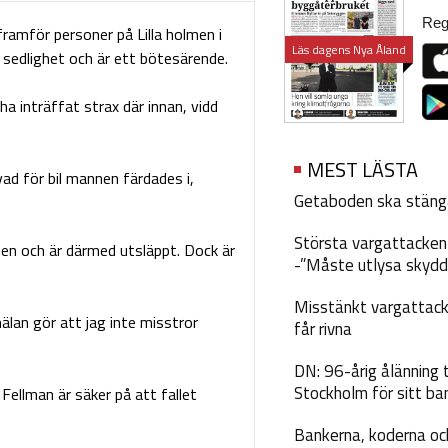
Regi
ramför personer på Lilla holmen i
Läs dagens Nya Åland
sedlighet och är ett bötesärende.
a inträffat strax där innan, vidd
MEST LÄSTA
ad för bil mannen färdades i,
Getaboden ska stäng
Största vargattacken i
lsen och är därmed utsläppt. Dock är
-”Måste utlysa skydd
Misstänkt vargattack
lan gör att jag inte misstror
får rivna
DN: 96-årig ålänning t
Stockholm för sitt ba
Fellman är säker på att fallet
Bankerna, koderna och