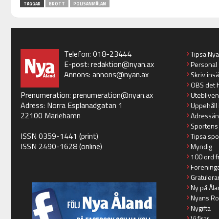
TAGGAR
BROTT
POLISANMÄLAN
Telefon: 018-23444
Tipsa Ny
E-post:
redaktion@nyan.ax
Personal
Annons:
annons@nyan.ax
Skriv ins
OBS det 
Prenumeration:
prenumeration@nyan.ax
Utebliven
Adress: Norra Esplanadgatan 1
Uppehåll 
22100 Mariehamn
Adressän
Sportens
ISSN 0359-1441 (print)
Tipsa spo
ISSN 2490-1628 (online)
Myndig
100 ord f
Förening
Gratulera
Ny på Åla
Nyans Ro
Nygifta
Vi firar