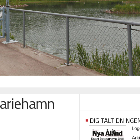
 Mariehamn
DIGITALTIDNINGE
Logg
Arki