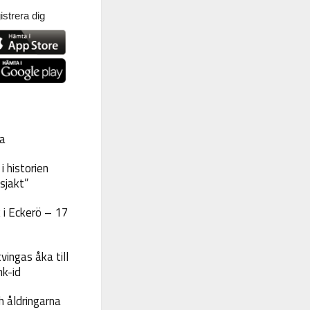
strera dig
a
 historien
sjakt”
 i Eckerö – 17
vingas åka till
nk-id
 åldringarna