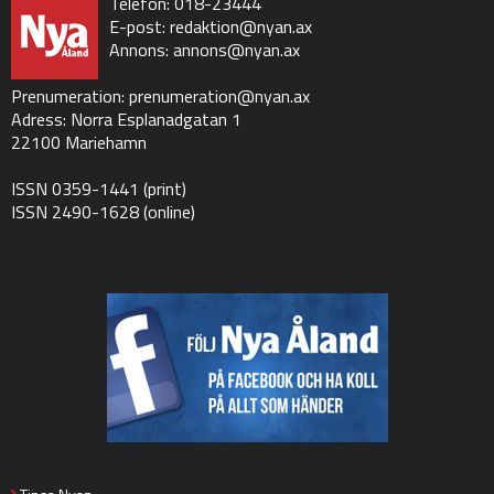
Telefon: 018-23444
E-post:
redaktion@nyan.ax
Annons:
annons@nyan.ax
Prenumeration:
prenumeration@nyan.ax
Adress: Norra Esplanadgatan 1
22100 Mariehamn
ISSN 0359-1441 (print)
ISSN 2490-1628 (online)