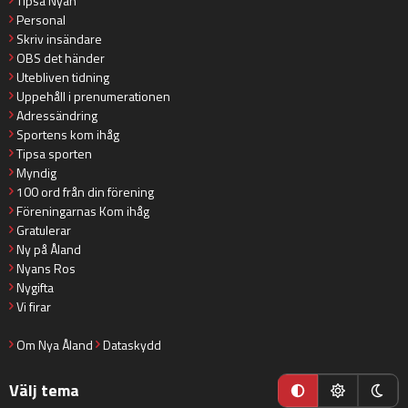
Tipsa Nyan
Personal
Skriv insändare
OBS det händer
Utebliven tidning
Uppehåll i prenumerationen
Adressändring
Sportens kom ihåg
Tipsa sporten
Myndig
100 ord från din förening
Föreningarnas Kom ihåg
Gratulerar
Ny på Åland
Nyans Ros
Nygifta
Vi firar
Om Nya Åland
Dataskydd
Välj tema