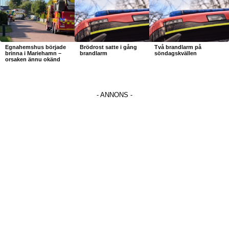
Egnahemshus började
Brödrost satte i gång
Två brandlarm på
brinna i Mariehamn –
brandlarm
söndagskvällen
orsaken ännu okänd