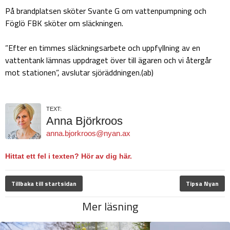
På brandplatsen sköter Svante G om vattenpumpning och
Föglö FBK sköter om släckningen.
”Efter en timmes släckningsarbete och uppfyllning av en
vattentank lämnas uppdraget över till ägaren och vi återgår
mot stationen”, avslutar sjöräddningen.(ab)
TEXT:
Anna Björkroos
anna.bjorkroos@nyan.ax
Hittat ett fel i texten? Hör av dig här.
Tillbaka till startsidan
Tipsa Nyan
Mer läsning