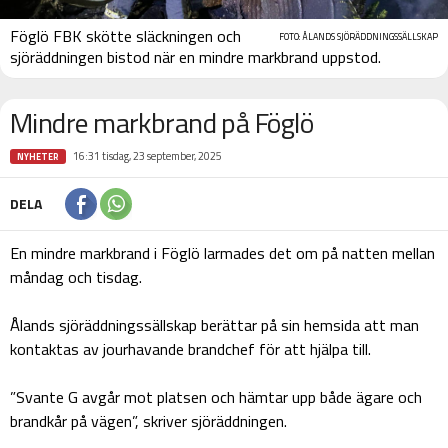
Föglö FBK skötte släckningen och
FOTO: ÅLANDS SJÖRÄDDNINGSSÄLLSKAP
sjöräddningen bistod när en mindre markbrand uppstod.
Mindre markbrand på Föglö
16:31 tisdag, 23 september, 2025
NYHETER
DELA
En mindre markbrand i Föglö larmades det om på natten mellan
måndag och tisdag.
Ålands sjöräddningssällskap berättar på sin hemsida att man
kontaktas av jourhavande brandchef för att hjälpa till.
”Svante G avgår mot platsen och hämtar upp både ägare och
brandkår på vägen”, skriver sjöräddningen.