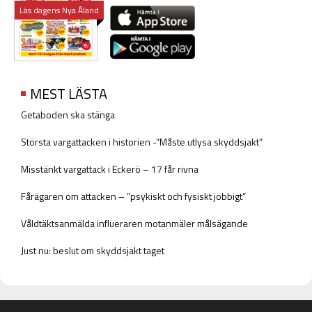
Läs dagens Nya Åland
MEST LÄSTA
Getaboden ska stänga
Största vargattacken i historien -”Måste utlysa skyddsjakt”
Misstänkt vargattack i Eckerö – 17 får rivna
Fårägaren om attacken – ”psykiskt och fysiskt jobbigt”
Våldtäktsanmälda influeraren motanmäler målsägande
Just nu: beslut om skyddsjakt taget