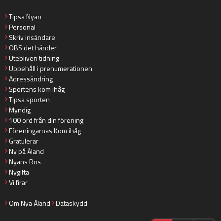
Tipsa Nyan
Personal
Skriv insändare
OBS det händer
Utebliven tidning
Uppehåll i prenumerationen
Adressändring
Sportens kom ihåg
Tipsa sporten
Myndig
100 ord från din förening
Föreningarnas Kom ihåg
Gratulerar
Ny på Åland
Nyans Ros
Nygifta
Vi firar
Om Nya Åland
Dataskydd