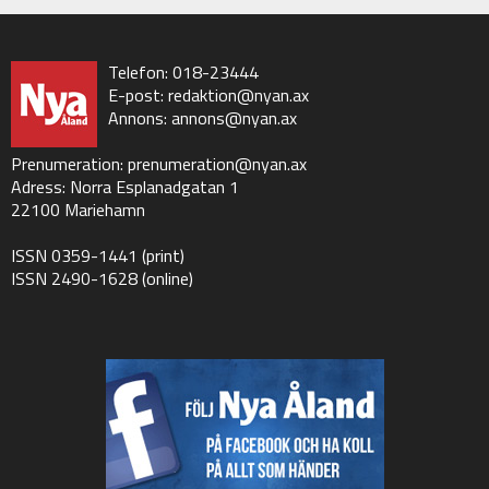
Telefon: 018-23444
E-post:
redaktion@nyan.ax
Annons:
annons@nyan.ax
Prenumeration:
prenumeration@nyan.ax
Adress: Norra Esplanadgatan 1
22100 Mariehamn
ISSN 0359-1441 (print)
ISSN 2490-1628 (online)