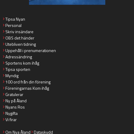
Tipsa Nyan
Personal
Skriv insändare
OBS det händer
Utebliven tidning
Uppehåll i prenumerationen
Adressändring
Sportens kom ihåg
Tipsa sporten
Myndig
100 ord från din förening
Föreningarnas Kom ihåg
Gratulerar
Ny på Åland
Nyans Ros
Nygifta
Vi firar
Om Nya Åland
Dataskydd