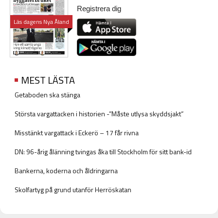
Registrera dig
Läs dagens Nya Åland
MEST LÄSTA
Getaboden ska stänga
Största vargattacken i historien -”Måste utlysa skyddsjakt”
Misstänkt vargattack i Eckerö – 17 får rivna
DN: 96-årig ålänning tvingas åka till Stockholm för sitt bank-id
Bankerna, koderna och åldringarna
Skolfartyg på grund utanför Herröskatan