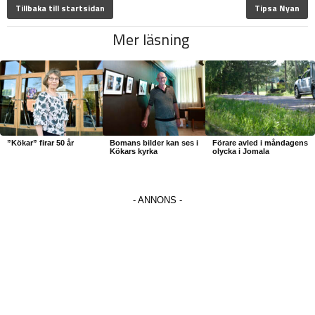
Tillbaka till startsidan
Tipsa Nyan
Mer läsning
”Kökar” firar 50 år
Bomans bilder kan ses i
Förare avled i måndagens
Kökars kyrka
olycka i Jomala