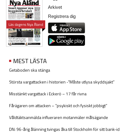
Arkivet
Registrera dig
Läs dagens Nya Åland
MEST LÄSTA
Getaboden ska stänga
Största vargattacken i historien -”Måste utlysa skyddsjakt”
Misstänkt vargattack i Eckerö – 17 får rivna
Fårägaren om attacken – ”psykiskt och fysiskt jobbigt”
Våldtäktsanmälda influeraren motanmäler målsägande
DN: 96-årig ålänning tvingas åka till Stockholm för sitt bank-id