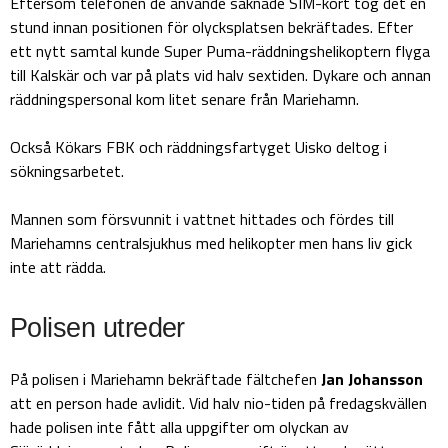
Eftersom telefonen de använde saknade SIM-kort tog det en
stund innan positionen för olycksplatsen bekräftades. Efter
ett nytt samtal kunde Super Puma-räddningshelikoptern flyga
till Kalskär och var på plats vid halv sextiden. Dykare och annan
räddningspersonal kom litet senare från Mariehamn.
Också Kökars FBK och räddningsfartyget Uisko deltog i
sökningsarbetet.
Mannen som försvunnit i vattnet hittades och fördes till
Mariehamns centralsjukhus med helikopter men hans liv gick
inte att rädda.
Polisen utreder
På polisen i Mariehamn bekräftade fältchefen
Jan Johansson
att en person hade avlidit. Vid halv nio-tiden på fredagskvällen
hade polisen inte fått alla uppgifter om olyckan av