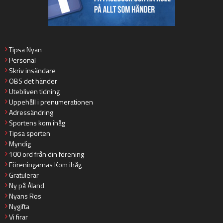
Tipsa Nyan
Personal
Skriv insändare
OBS det händer
Utebliven tidning
Uppehåll i prenumerationen
Adressändring
Sportens kom ihåg
Tipsa sporten
Myndig
100 ord från din förening
Föreningarnas Kom ihåg
Gratulerar
Ny på Åland
Nyans Ros
Nygifta
Vi firar