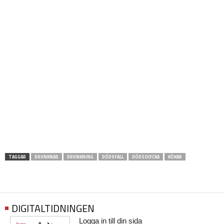
TAGGAR
DRUNKNAD
DRUNKNING
DÖDSFALL
DÖDSOLYCKA
KÖKAR
DIGITALTIDNINGEN
Logga in till din sida