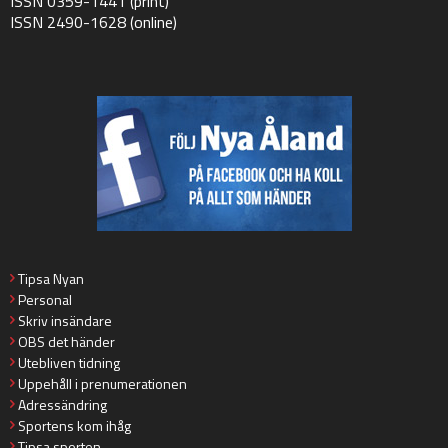
ISSN 0359-1441 (print)
ISSN 2490-1628 (online)
Tipsa Nyan
Personal
Skriv insändare
OBS det händer
Utebliven tidning
Uppehåll i prenumerationen
Adressändring
Sportens kom ihåg
Tipsa sporten