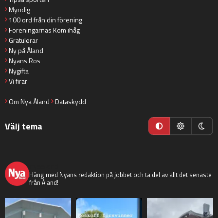
Myndig
100 ord från din förening
Föreningarnas Kom ihåg
Gratulerar
Ny på Åland
Nyans Ros
Nygifta
Vi firar
Om Nya Åland
Dataskydd
Välj tema
nyaaland
Häng med Nyans redaktion på jobbet och ta del av allt det senaste
från Åland!