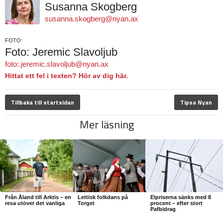
Susanna Skogberg
susanna.skogberg@nyan.ax
FOTO:
Foto: Jeremic Slavoljub
foto:.jeremic.slavoljub@nyan.ax
Hittat ett fel i texten? Hör av dig här.
Tillbaka till startsidan
Tipsa Nyan
Mer läsning
Från Åland till Arktis – en
Lettisk folkdans på
Elpriserna sänks med 8
resa utöver det vanliga
Torget
procent – efter stort
Pafbidrag