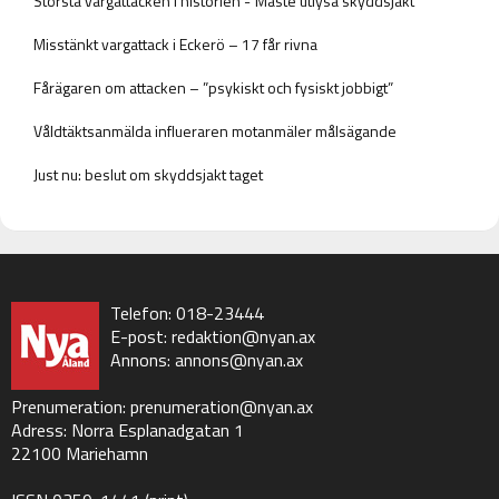
Största vargattacken i historien -”Måste utlysa skyddsjakt”
Misstänkt vargattack i Eckerö – 17 får rivna
Fårägaren om attacken – ”psykiskt och fysiskt jobbigt”
Våldtäktsanmälda influeraren motanmäler målsägande
Just nu: beslut om skyddsjakt taget
Telefon: 018-23444
E-post:
redaktion@nyan.ax
Annons:
annons@nyan.ax
Prenumeration:
prenumeration@nyan.ax
Adress: Norra Esplanadgatan 1
22100 Mariehamn