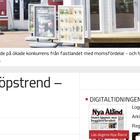
ende på ökade konkurrens från fastlandet med momsfördelar - och h
.
köpstrend –
DIGITALTIDNINGE
Logg
Arki
Regi
Läs dagens Nya Åland