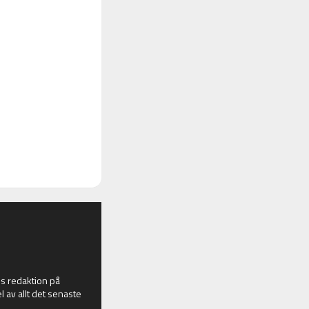
 redaktion på
l av allt det senaste