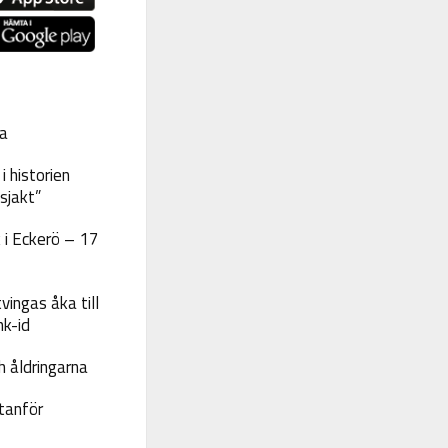
a
 historien
sjakt”
 i Eckerö – 17
vingas åka till
nk-id
 åldringarna
tanför