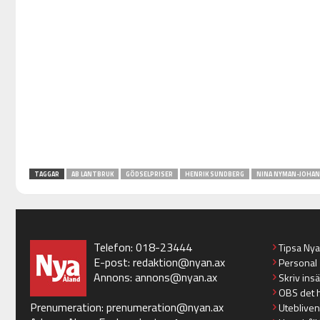
TAGGAR
AB LANTBRUK
GÖDSELPRISER
HENRIK SUNDBERG
NINA NYMAN-JOHA
Telefon: 018-23444
Tipsa Ny
E-post:
redaktion@nyan.ax
Personal
Annons:
annons@nyan.ax
Skriv ins
OBS det 
Prenumeration:
prenumeration@nyan.ax
Utebliven