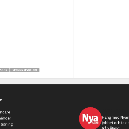
NSSON
SPANNMÅLSODLARE
an
nyaaland
ändare
Häng med Nyans
händer
jobbet och ta de
 tidning
från Åland!