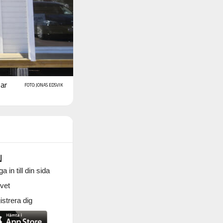
ar
FOTO: JONAS EDSVIK
N
a in till din sida
vet
strera dig