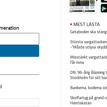
MEST LÄSTA
Getaboden ska stäng
Största vargattacken i
-”Måste utlysa skydd
Misstänkt vargattack
får rivna
DN: 96-årig ålänning t
Stockholm för sitt ba
Bankerna, koderna och
Skolfartyg på grund u
Herröskatan