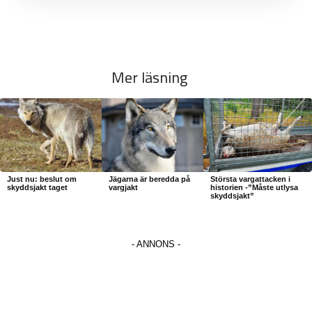
Mer läsning
Just nu: beslut om
Jägarna är beredda på
Största vargattacken i
skyddsjakt taget
vargjakt
historien -”Måste utlysa
skyddsjakt”