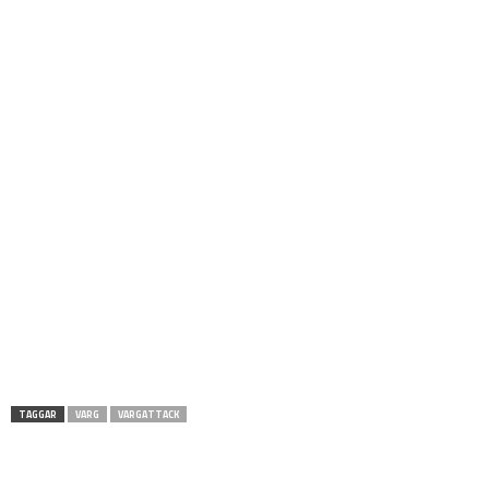
TAGGAR
VARG
VARGATTACK