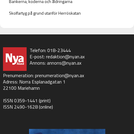
Bankerna, koderna och åldringarna
Skolfartyg på grund utanför Herröskatan
Telefon: 018-23444
E-post:
redaktion@nyan.ax
Annons:
annons@nyan.ax
Prenumeration:
prenumeration@nyan.ax
Adress: Norra Esplanadgatan 1
22100 Mariehamn
ISSN 0359-1441 (print)
ISSN 2490-1628 (online)