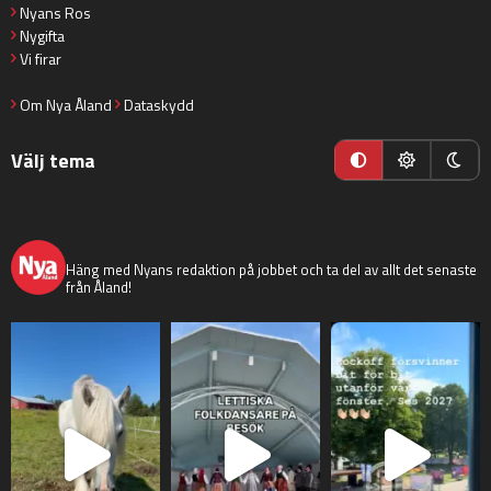
Nyans Ros
Nygifta
Vi firar
Om Nya Åland
Dataskydd
Välj tema
nyaaland
Häng med Nyans redaktion på jobbet och ta del av allt det senaste
från Åland!