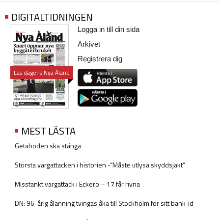
DIGITALTIDNINGEN
Logga in till din sida
Arkivet
Registrera dig
Läs dagens Nya Åland
MEST LÄSTA
Getaboden ska stänga
Största vargattacken i historien -”Måste utlysa skyddsjakt”
Misstänkt vargattack i Eckerö – 17 får rivna
DN: 96-årig ålänning tvingas åka till Stockholm för sitt bank-id