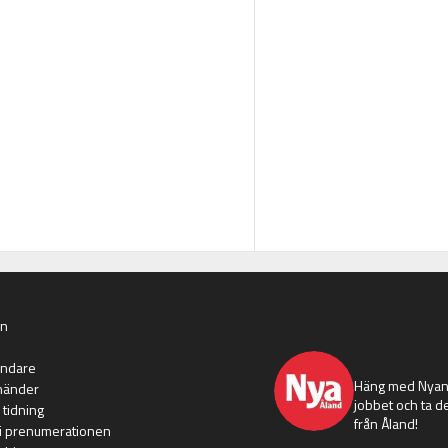
an
nyaaland
ändare
Häng med Nyans
händer
jobbet och ta de
 tidning
från Åland!
i prenumerationen