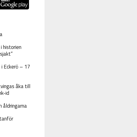
a
 historien
sjakt”
 i Eckerö – 17
vingas åka till
nk-id
 åldringarna
tanför