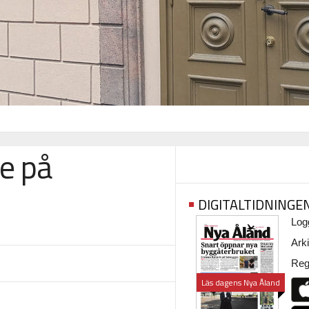
de på
DIGITALTIDNINGE
Logg
Arki
Regi
Läs dagens Nya Åland