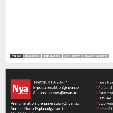
TAGGAR
HOVRÄTTEN
TINGSRÄTTEN
ÅBO HOVRÄTT
ÅLANDS TINGSRÄTT
Telefon: 018-23444
Tipsa Ny
E-post:
redaktion@nyan.ax
Personal
Annons:
annons@nyan.ax
Skriv ins
OBS det 
Prenumeration:
prenumeration@nyan.ax
Utebliven
Adress: Norra Esplanadgatan 1
Uppehåll 