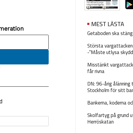
MEST LÄSTA
Getaboden ska stäng
Största vargattacken i
-”Måste utlysa skydd
Misstänkt vargattack
får rivna
DN: 96-årig ålänning t
Stockholm för sitt ba
Bankerna, koderna och
Skolfartyg på grund u
Herröskatan