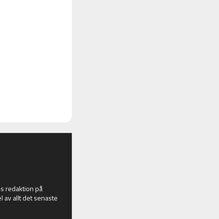
 redaktion på
l av allt det senaste