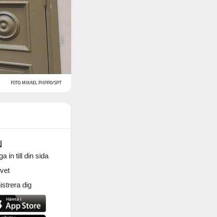
FOTO: MIKAEL PIIPPO/SPT
N
a in till din sida
vet
strera dig