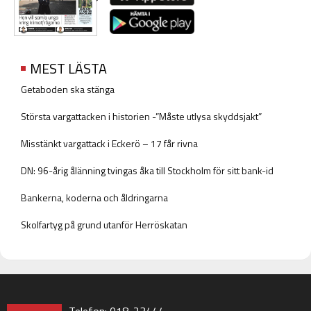
MEST LÄSTA
Getaboden ska stänga
Största vargattacken i historien -”Måste utlysa skyddsjakt”
Misstänkt vargattack i Eckerö – 17 får rivna
DN: 96-årig ålänning tvingas åka till Stockholm för sitt bank-id
Bankerna, koderna och åldringarna
Skolfartyg på grund utanför Herröskatan
Telefon: 018-23444