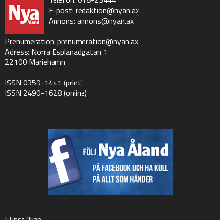
E-post:
redaktion@nyan.ax
Annons:
annons@nyan.ax
Prenumeration:
prenumeration@nyan.ax
Adress: Norra Esplanadgatan 1
22100 Mariehamn
ISSN 0359-1441 (print)
ISSN 2490-1628 (online)
Tipsa Nyan