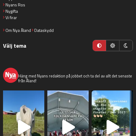
Nyans Ros
Nygifta
Vi firar
Om Nya Åland
Dataskydd
Välj tema
nyaaland
Häng med Nyans redaktion på jobbet och ta del av allt det senaste
från Åland!