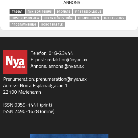
TAGGAR
ANN-SOFI PERJUS
DRÖNARE
FIRST LEGO LEAGUE
FIRST PERSON VIEW
JONNY BJÖRKSTRÖM
KODARKLUBBEN
KUNG FU-DANS
PROGRAMMERING
ROBOT BATTLE
Telefon: 018-23444
E-post:
redaktion@nyan.ax
Annons:
annons@nyan.ax
Prenumeration:
prenumeration@nyan.ax
Adress: Norra Esplanadgatan 1
22100 Mariehamn
ISSN 0359-1441 (print)
ISSN 2490-1628 (online)