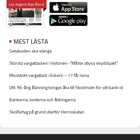
Läs dagens Nya Åland
MEST LÄSTA
Getaboden ska stänga
Största vargattacken i historien -”Måste utlysa skyddsjakt”
Misstänkt vargattack i Eckerö – 17 får rivna
DN: 96-årig ålänning tvingas åka till Stockholm för sitt bank-id
Bankerna, koderna och åldringarna
Skolfartyg på grund utanför Herröskatan