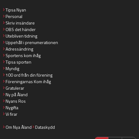
Tipsa Nyan
Personal
Skriv insändare
OBS det händer
Utebliven tidning
Uppehåll i prenumerationen
Adressändring
Sportens kom ihåg
Tipsa sporten
Myndig
100 ord från din förening
Föreningarnas Kom ihåg
Gratulerar
Ny på Åland
Nyans Ros
Nygifta
Vi firar
Om Nya Åland
Dataskydd