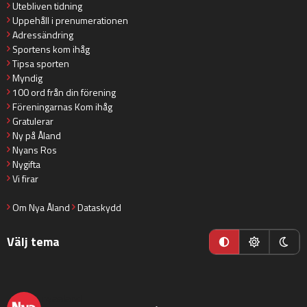
Utebliven tidning
Uppehåll i prenumerationen
Adressändring
Sportens kom ihåg
Tipsa sporten
Myndig
100 ord från din förening
Föreningarnas Kom ihåg
Gratulerar
Ny på Åland
Nyans Ros
Nygifta
Vi firar
Om Nya Åland
Dataskydd
Välj tema
nyaaland