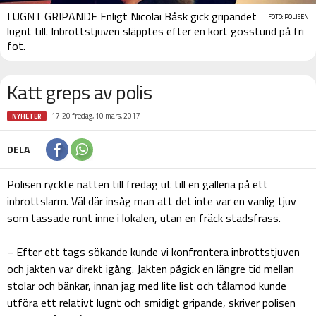
LUGNT GRIPANDE Enligt Nicolai Båsk gick gripandet
FOTO: POLISEN
lugnt till. Inbrottstjuven släpptes efter en kort gosstund på fri
fot.
Katt greps av polis
17:20 fredag, 10 mars, 2017
NYHETER
DELA
Polisen ryckte natten till fredag ut till en galleria på ett
inbrottslarm. Väl där insåg man att det inte var en vanlig tjuv
som tassade runt inne i lokalen, utan en fräck stadsfrass.
– Efter ett tags sökande kunde vi konfrontera inbrottstjuven
och jakten var direkt igång. Jakten pågick en längre tid mellan
stolar och bänkar, innan jag med lite list och tålamod kunde
utföra ett relativt lugnt och smidigt gripande, skriver polisen