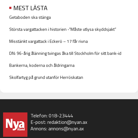
MEST LÄSTA
Getaboden ska stänga
Största vargattacken i historien -”Måste utlysa skyddsjakt”
Misstänkt vargattack i Eckerö – 17 får rivna
DN: 96-årig ålänning tvingas åka till Stockholm för sitt bank-id
Bankerna, koderna och åldringarna
Skolfartyg på grund utanför Herröskatan
Telefon: 018-23444
E-post:
redaktion@nyan.ax
Annons:
annons@nyan.ax