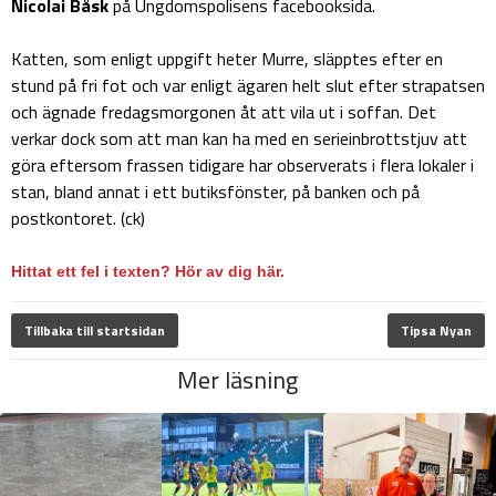
Nicolai Båsk
på Ungdomspolisens facebooksida.
Katten, som enligt uppgift heter Murre, släpptes efter en
stund på fri fot och var enligt ägaren helt slut efter strapatsen
och ägnade fredagsmorgonen åt att vila ut i soffan. Det
verkar dock som att man kan ha med en serieinbrottstjuv att
göra eftersom frassen tidigare har observerats i flera lokaler i
stan, bland annat i ett butiksfönster, på banken och på
postkontoret. (ck)
Hittat ett fel i texten? Hör av dig här.
Tillbaka till startsidan
Tipsa Nyan
Mer läsning