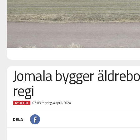
Jomala bygger äldrebo
regi
07:03 torsdag, 4 april, 2024
NYHETER
DELA