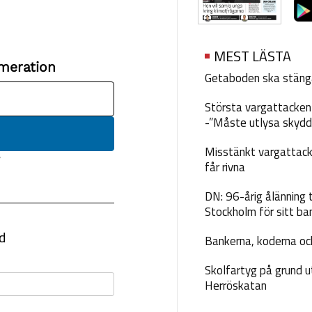
MEST LÄSTA
Getaboden ska stäng
Största vargattacken i
-”Måste utlysa skydd
Misstänkt vargattack
får rivna
DN: 96-årig ålänning t
Stockholm för sitt ba
Bankerna, koderna och
Skolfartyg på grund u
Herröskatan