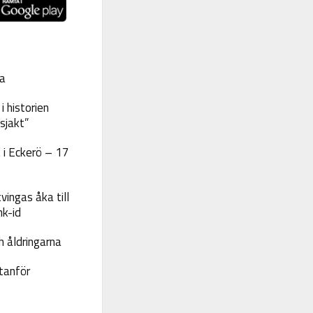
a
 historien
sjakt”
 i Eckerö – 17
vingas åka till
nk-id
 åldringarna
tanför