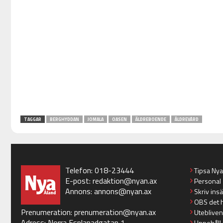
TAGGAR
BERGHYDDAN
JOMALA
OASEN
ÄLDREBOENDE
ÄLDREVÅRD
Telefon: 018-23444
Tipsa Ny
E-post:
redaktion@nyan.ax
Personal
Annons:
annons@nyan.ax
Skriv ins
OBS det 
Prenumeration:
prenumeration@nyan.ax
Utebliven
Adress: Norra Esplanadgatan 1
Uppehåll 