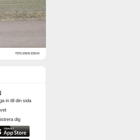
FOTO: JONAS EDSVIK
N
a in till din sida
vet
strera dig