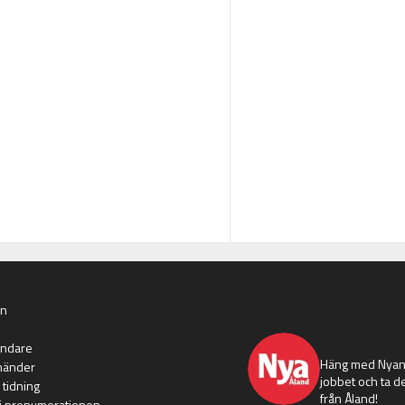
an
nyaaland
ändare
Häng med Nyans
händer
jobbet och ta de
 tidning
från Åland!
i prenumerationen