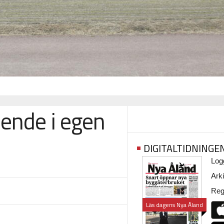
ende i egen
DIGITALTIDNINGE
Logg
Arki
Regi
Läs dagens Nya Åland