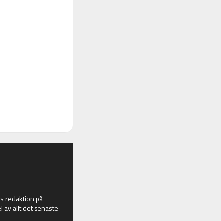
 redaktion på
l av allt det senaste