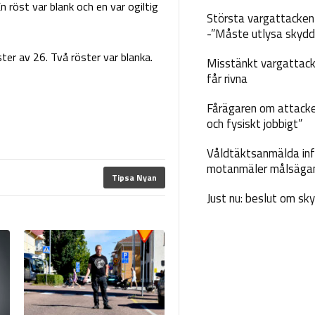
 röst var blank och en var ogiltig
Största vargattacken i
-”Måste utlysa skydd
ster av 26. Två röster var blanka.
Misstänkt vargattack
får rivna
Fårägaren om attacke
och fysiskt jobbigt”
Våldtäktsanmälda inf
motanmäler målsäga
Tipsa Nyan
Just nu: beslut om sk