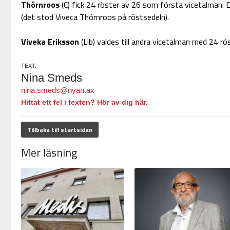
Thörnroos
(C) fick 24 röster av 26 som första vicetalman. En
(det stod Viveca Thörnroos på röstsedeln).
Viveka Eriksson
(Lib) valdes till andra vicetalman med 24 rö
TEXT:
Nina Smeds
nina.smeds@nyan.ax
Hittat ett fel i texten? Hör av dig här.
Tillbaka till startsidan
Mer läsning