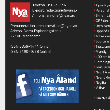
Telefon: 018-23444
Tipsa Ny
E-post:
redaktion@nyan.ax
Personal
Annons:
annons@nyan.ax
Skriv ins
OBS det 
Prenumeration:
prenumeration@nyan.ax
Utebliven
Adress: Norra Esplanadgatan 1
Uppehåll 
22100 Mariehamn
Adressän
Sportens
ISSN 0359-1441 (print)
Tipsa spo
ISSN 2490-1628 (online)
Myndig
100 ord f
Förening
Gratulera
Ny på Åla
Nyans Ro
Nygifta
Vi firar
Om Nya Å