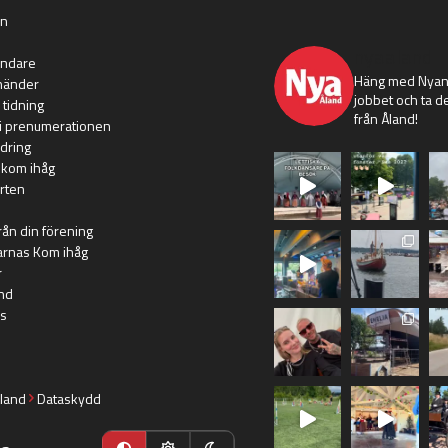
an
nyaaland
ändare
Häng med Nyans
händer
jobbet och ta de
 tidning
från Åland!
i prenumerationen
dring
 kom ihåg
rten
rån din förening
arnas Kom ihåg
r
nd
s
land
Dataskydd