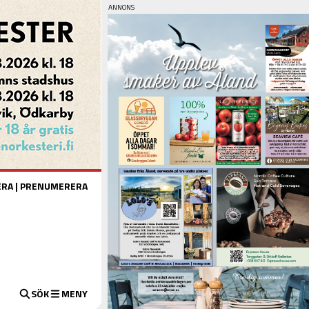
ERA
|
PRENUMERERA
SÖK
MENY