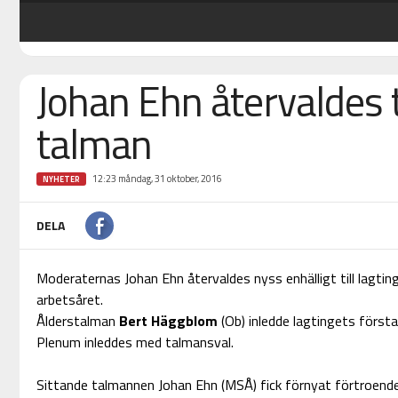
Johan Ehn återvaldes ti
talman
12:23 måndag, 31 oktober, 2016
NYHETER
DELA
Moderaternas Johan Ehn återvaldes nyss enhälligt till lagt
arbetsåret.
Ålderstalman
Bert Häggblom
(Ob) inledde lagtingets först
Plenum inleddes med talmansval.
Sittande talmannen Johan Ehn (MSÅ) fick förnyat förtroend