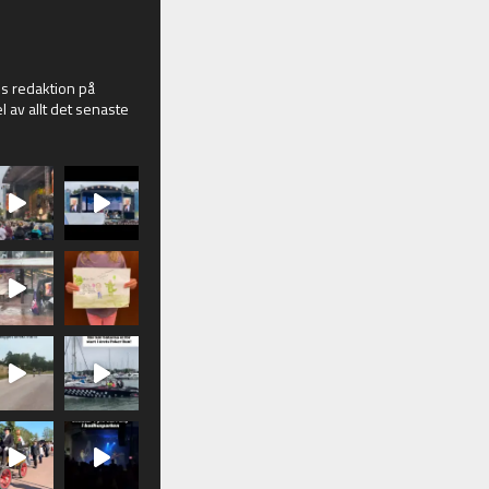
 redaktion på
l av allt det senaste