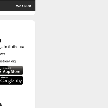
1
av 20
N
a in till din sida
vet
strera dig
a