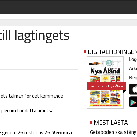
ll lagtingets
DIGITALTIDNINGE
Logg
Arki
Regi
Läs dagens Nya Åland
ingets talman för det kommande
a plenum för detta arbetsår.
MEST LÄSTA
Getaboden ska stäng
e genom 26 röster av 26.
Veronica