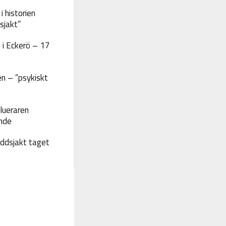
 historien
sjakt”
 i Eckerö – 17
n – ”psykiskt
lueraren
nde
yddsjakt taget