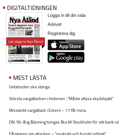
DIGITALTIDNINGEN
Logga in till din sida
Arkivet
Registrera dig
Läs dagens Nya Åland
MEST LÄSTA
Getaboden ska stänga
Största vargattacken i historien -”Måste utlysa skyddsjakt”
Misstänkt vargattack i Eckerö – 17 får rivna
DN: 96-årig ålänning tvingas åka till Stockholm för sitt bank-id
Fårägaren om attacken – ”psykiskt och fysiskt jobbigt”