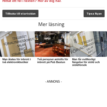
Hittat ett fel i texten? Hör av dig här.
Tillbaka till startsidan
Tipsa Nyan
Mer läsning
Man åtalas för inbrott i
Två personer anhölls för
Man får ovillkorligt
två elektronikbutiker
inbrott på Pub Bastun
fängelse för stöld och
stöldförsök