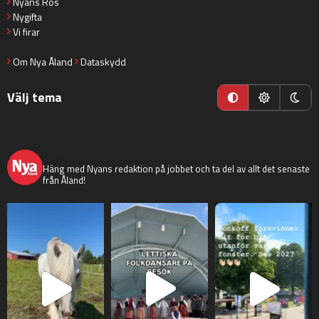
Nyans Ros
Nygifta
Vi firar
Om Nya Åland
Dataskydd
Välj tema
nyaaland
Häng med Nyans redaktion på jobbet och ta del av allt det senaste
från Åland!