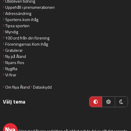
Utebliven tidning
Uppehåll i prenumerationen
Adressändring
Sportens kom ihåg
Tipsa sporten
Myndig
100 ord från din förening
Föreningarnas Kom ihåg
Gratulerar
Ny på Åland
Nyans Ros
Nygifta
Vi firar
Om Nya Åland
Dataskydd
Välj tema
nyaaland
Häng med Nyans redaktion på jobbet och ta del av allt det senaste