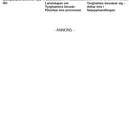
lån
Landskapet om
Torghatten besvärar sig –
Torghattens besvär:
deltar inte i
Påverkar inte processen
färjupphandlingen