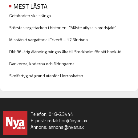
MEST LÄSTA
Getaboden ska stänga
Största vargattacken i historien -”Måste utlysa skyddsjakt”
Misstänkt vargattack i Eckerö – 17 får rivna
DN: 96-årig ålänning tvingas åka till Stockholm för sitt bank-id
Bankerna, koderna och åldringarna
Skolfartyg på grund utanför Herröskatan
Telefon: 018-23444
E-post:
redaktion@nyan.ax
Annons:
annons@nyan.ax