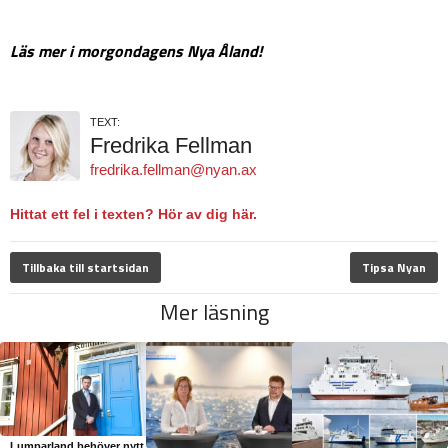
Läs mer i morgondagens Nya Åland!
TEXT:
Fredrika Fellman
fredrika.fellman@nyan.ax
Hittat ett fel i texten? Hör av dig här.
Tillbaka till startsidan
Tipsa Nyan
Mer läsning
Lumparland behöver nytt