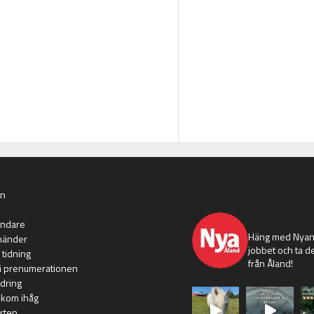
an
nyaaland
ändare
Häng med Nyans
händer
jobbet och ta de
 tidning
från Åland!
i prenumerationen
dring
 kom ihåg
rten