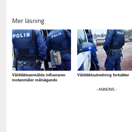
Mer läsning
Våldtäktsanmälda influeraren
Våldtäktsutredning fortsätter
motanmäler målsägande