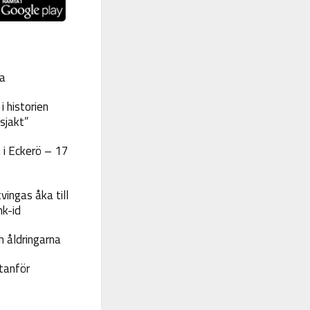
a
 historien
sjakt”
 i Eckerö – 17
vingas åka till
nk-id
 åldringarna
tanför