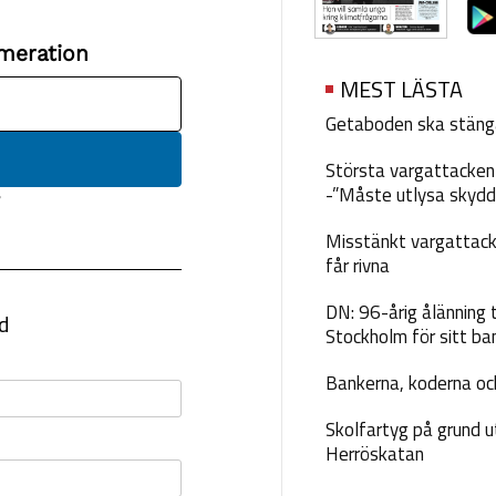
MEST LÄSTA
Getaboden ska stäng
Största vargattacken i
-”Måste utlysa skydd
Misstänkt vargattack
får rivna
DN: 96-årig ålänning t
Stockholm för sitt ba
Bankerna, koderna och
Skolfartyg på grund u
Herröskatan