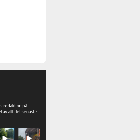
 redaktion på
l av allt det senaste