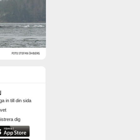
FOTO: STEFAN ÖHBERG
N
a in till din sida
vet
strera dig