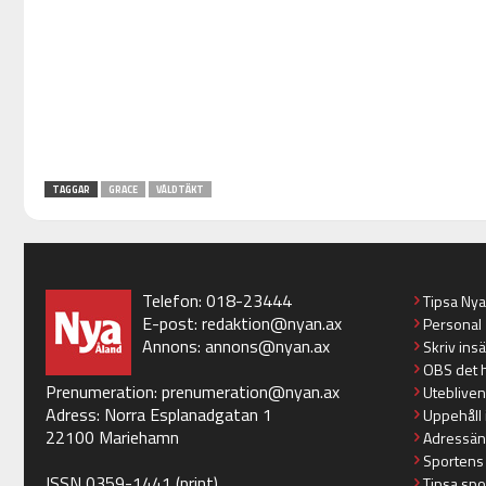
TAGGAR
GRACE
VÅLDTÄKT
Telefon: 018-23444
Tipsa Ny
E-post:
redaktion@nyan.ax
Personal
Annons:
annons@nyan.ax
Skriv ins
OBS det 
Prenumeration:
prenumeration@nyan.ax
Utebliven
Adress: Norra Esplanadgatan 1
Uppehåll 
22100 Mariehamn
Adressän
Sportens
ISSN 0359-1441 (print)
Tipsa spo