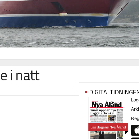
 i natt
DIGITALTIDNINGE
Logg
Arki
Regi
Läs dagens Nya Åland