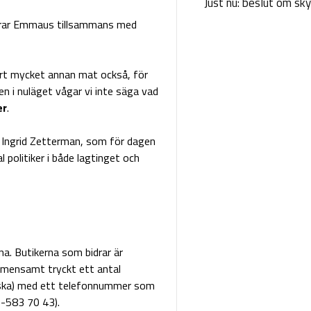
Just nu: beslut om sk
erar Emmaus tillsammans med
kert mycket annan mat också, för
n i nuläget vågar vi inte säga vad
er
.
r Ingrid Zetterman, som för dagen
 politiker i både lagtinget och
a. Butikerna som bidrar är
emensamt tryckt ett antal
änska) med ett telefonnummer som
0-583 70 43).