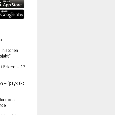
a
 historien
sjakt”
 i Eckerö – 17
n – ”psykiskt
lueraren
nde