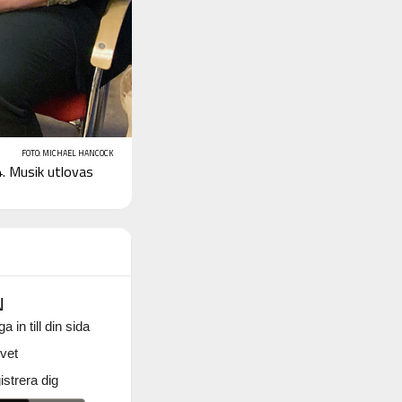
FOTO: MICHAEL HANCOCK
. Musik utlovas
N
a in till din sida
vet
strera dig