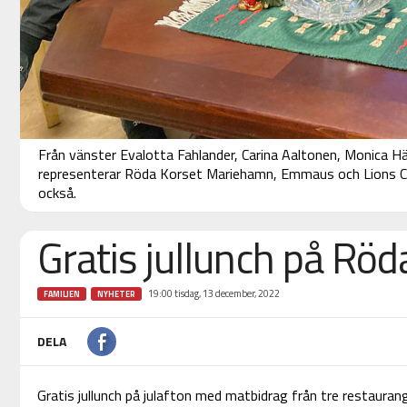
Från vänster Evalotta Fahlander, Carina Aaltonen, Monica Hä
representerar Röda Korset Mariehamn, Emmaus och Lions Culi
också.
Gratis jullunch på Rö
19:00 tisdag, 13 december, 2022
FAMILJEN
NYHETER
DELA
Gratis jullunch på julafton med matbidrag från tre restauran