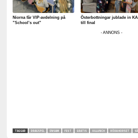
Niorna får VIP-avdelning på
Österbottningar jublade in KA
”School’s out”
till final
TAGGAR
DRAGSPEL
ENSAM
FEST
GRATIS
JULLUNCH
RÖDA KORSET
SÄ