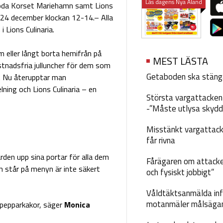
Läs dagens Nya Åland
Röda Korset Mariehamn samt Lions
 24 december klockan 12-14.– Alla
Lions Culinaria.
 eller långt borta hemifrån på
MEST LÄSTA
nadsfria julluncher för dem som
Getaboden ska stäng
. Nu återupptar man
ing och Lions Culinaria – en
Största vargattacken i
-”Måste utlysa skydd
Misstänkt vargattack
får rivna
den upp sina portar för alla dem
Fårägaren om attacke
m står på menyn är inte säkert
och fysiskt jobbigt”
Våldtäktsanmälda inf
motanmäler målsäga
 pepparkakor, säger
Monica