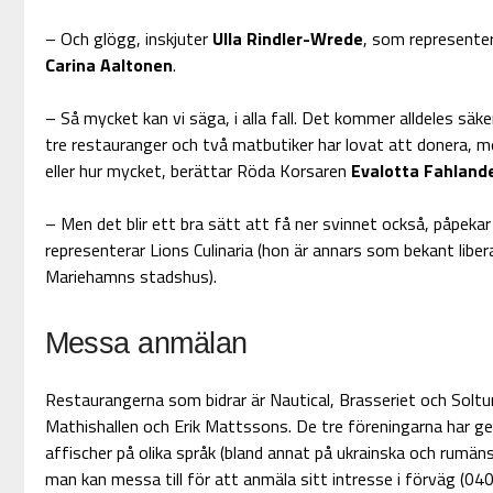
– Och glögg, inskjuter
Ulla Rindler-Wrede
, som represent
Carina Aaltonen
.
– Så mycket kan vi säga, i alla fall. Det kommer alldeles sä
tre restauranger och två matbutiker har lovat att donera, me
eller hur mycket, berättar Röda Korsaren
Evalotta Fahland
– Men det blir ett bra sätt att få ner svinnet också, påpeka
representerar Lions Culinaria (hon är annars som bekant liberal
Mariehamns stadshus).
Messa anmälan
Restaurangerna som bidrar är Nautical, Brasseriet och Soltun
Mathishallen och Erik Mattssons. De tre föreningarna har g
affischer på olika språk (bland annat på ukrainska och rum
man kan messa till för att anmäla sitt intresse i förväg (04