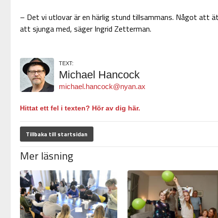
– Det vi utlovar är en härlig stund tillsammans. Något att 
att sjunga med, säger Ingrid Zetterman.
TEXT:
Michael Hancock
michael.hancock@nyan.ax
Hittat ett fel i texten? Hör av dig här.
Tillbaka till startsidan
Mer läsning