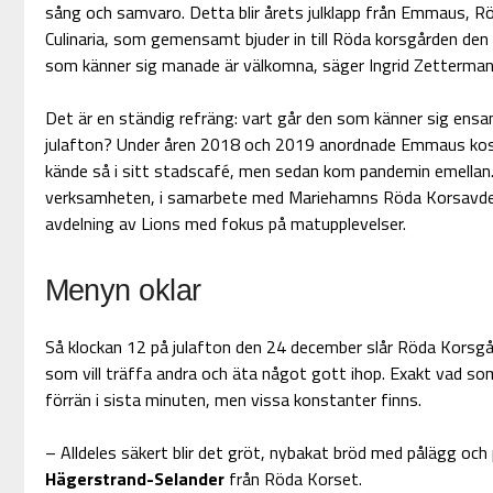
sång och samvaro. Detta blir årets julklapp från Emmaus, 
Culinaria, som gemensamt bjuder in till Röda korsgården den
som känner sig manade är välkomna, säger Ingrid Zetterman i 
Det är en ständig refräng: vart går den som känner sig ensam
julafton? Under åren 2018 och 2019 anordnade Emmaus kost
kände så i sitt stadscafé, men sedan kom pandemin emellan
verksamheten, i samarbete med Mariehamns Röda Korsavdeln
avdelning av Lions med fokus på matupplevelser.
Menyn oklar
Så klockan 12 på julafton den 24 december slår Röda Korsgår
som vill träffa andra och äta något gott ihop. Exakt vad so
förrän i sista minuten, men vissa konstanter finns.
– Alldeles säkert blir det gröt, nybakat bröd med pålägg och
Hägerstrand-Selander
från Röda Korset.