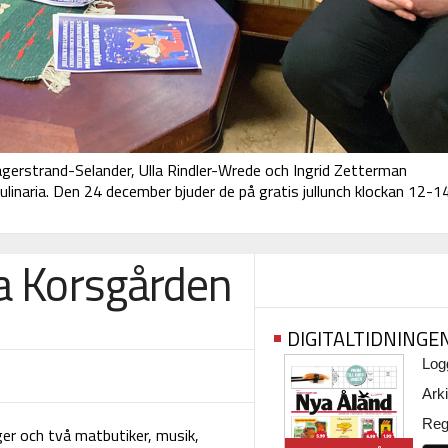
gerstrand-Selander, Ulla Rindler-Wrede och Ingrid Zetterman
naria. Den 24 december bjuder de på gratis jullunch klockan 12-14
da Korsgården
DIGITALTIDNINGE
Logg
Arki
Regi
ger och två matbutiker, musik,