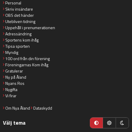
Personal
Skriv insändare
OBS det händer
Utebliven tidning
Uppehåll i prenumerationen
Adressändring
Sportens kom ihåg
Tipsa sporten
Myndig
100 ord från din förening
Föreningarnas Kom ihåg
Gratulerar
Ny på Åland
Nyans Ros
Nygifta
Vi firar
Om Nya Åland
Dataskydd
Välj tema