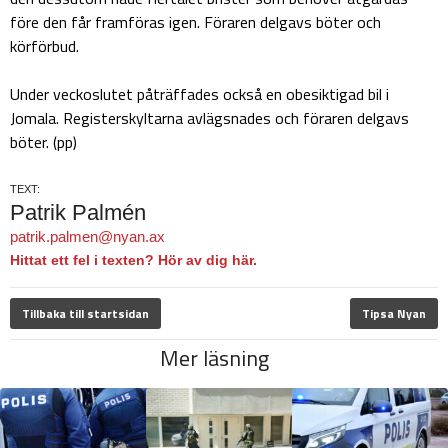
före den får framföras igen. Föraren delgavs böter och
körförbud.
Under veckoslutet påträffades också en obesiktigad bil i
Jomala. Registerskyltarna avlägsnades och föraren delgavs
böter. (pp)
TEXT:
Patrik Palmén
patrik.palmen@nyan.ax
Hittat ett fel i texten? Hör av dig här.
Tillbaka till startsidan
Tipsa Nyan
Mer läsning