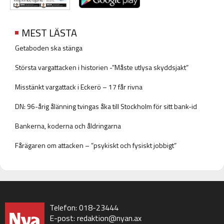
MEST LÄSTA
Getaboden ska stänga
Största vargattacken i historien -”Måste utlysa skyddsjakt”
Misstänkt vargattack i Eckerö – 17 får rivna
DN: 96-årig ålänning tvingas åka till Stockholm för sitt bank-id
Bankerna, koderna och åldringarna
Fårägaren om attacken – ”psykiskt och fysiskt jobbigt”
Telefon: 018-23444
E-post:
redaktion@nyan.ax