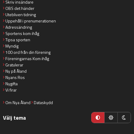
Skriv insändare
OBS det händer
Utebliven tidning
Uppehåll i prenumerationen
Adressändring
Sportens kom ihåg
Tipsa sporten
Myndig
100 ord från din förening
Föreningarnas Kom ihåg
Gratulerar
Ny på Åland
Nyans Ros
Nygifta
Vi firar
Om Nya Åland
Dataskydd
Välj tema