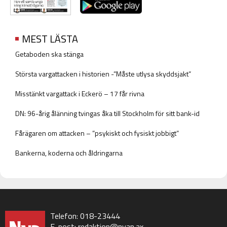
MEST LÄSTA
Getaboden ska stänga
Största vargattacken i historien -”Måste utlysa skyddsjakt”
Misstänkt vargattack i Eckerö – 17 får rivna
DN: 96-årig ålänning tvingas åka till Stockholm för sitt bank-id
Fårägaren om attacken – ”psykiskt och fysiskt jobbigt”
Bankerna, koderna och åldringarna
Telefon: 018-23444
E-post:
redaktion@nyan.ax