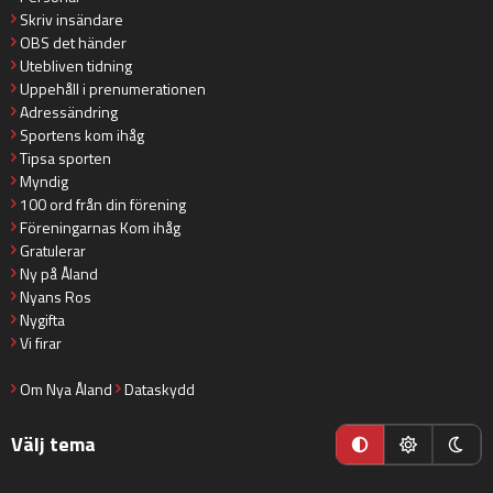
Skriv insändare
OBS det händer
Utebliven tidning
Uppehåll i prenumerationen
Adressändring
Sportens kom ihåg
Tipsa sporten
Myndig
100 ord från din förening
Föreningarnas Kom ihåg
Gratulerar
Ny på Åland
Nyans Ros
Nygifta
Vi firar
Om Nya Åland
Dataskydd
Välj tema