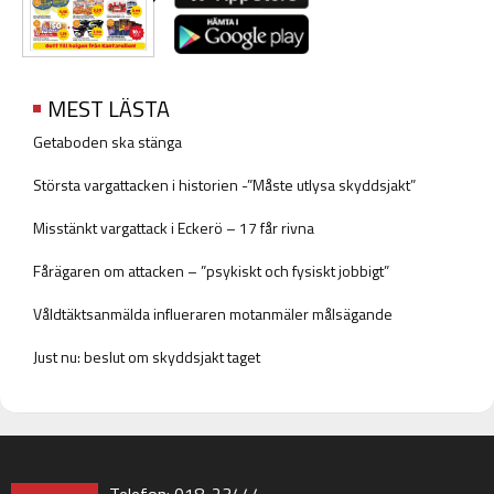
MEST LÄSTA
Getaboden ska stänga
Största vargattacken i historien -”Måste utlysa skyddsjakt”
Misstänkt vargattack i Eckerö – 17 får rivna
Fårägaren om attacken – ”psykiskt och fysiskt jobbigt”
Våldtäktsanmälda influeraren motanmäler målsägande
Just nu: beslut om skyddsjakt taget
Telefon: 018-23444