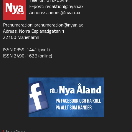
E-post:
redaktion@nyan.ax
Annons:
annons@nyan.ax
Prenumeration:
prenumeration@nyan.ax
Adress: Norra Esplanadgatan 1
22100 Mariehamn
ISSN 0359-1441 (print)
ISSN 2490-1628 (online)
Tipsa Nyan