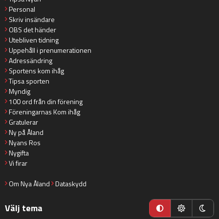
Personal
Skriv insändare
OBS det händer
Utebliven tidning
Uppehåll i prenumerationen
Adressändring
Sportens kom ihåg
Tipsa sporten
Myndig
100 ord från din förening
Föreningarnas Kom ihåg
Gratulerar
Ny på Åland
Nyans Ros
Nygifta
Vi firar
Om Nya Åland
Dataskydd
Välj tema