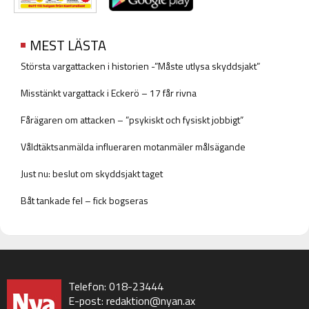
MEST LÄSTA
Största vargattacken i historien -”Måste utlysa skyddsjakt”
Misstänkt vargattack i Eckerö – 17 får rivna
Fårägaren om attacken – ”psykiskt och fysiskt jobbigt”
Våldtäktsanmälda influeraren motanmäler målsägande
Just nu: beslut om skyddsjakt taget
Båt tankade fel – fick bogseras
Telefon: 018-23444
E-post:
redaktion@nyan.ax