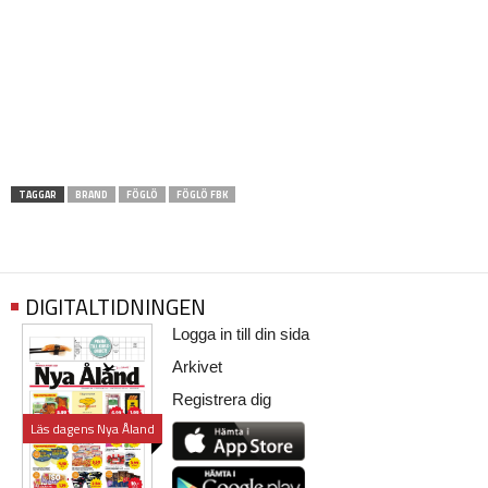
TAGGAR
BRAND
FÖGLÖ
FÖGLÖ FBK
DIGITALTIDNINGEN
Logga in till din sida
Arkivet
Registrera dig
Läs dagens Nya Åland