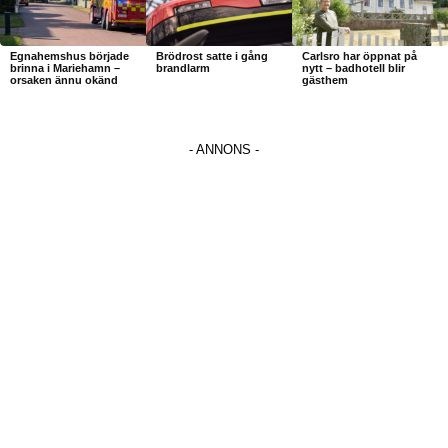
Egnahemshus började
Brödrost satte i gång
Carlsro har öppnat på
brinna i Mariehamn –
brandlarm
nytt – badhotell blir
orsaken ännu okänd
gästhem