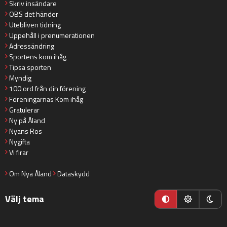
Skriv insändare
OBS det händer
Utebliven tidning
Uppehåll i prenumerationen
Adressändring
Sportens kom ihåg
Tipsa sporten
Myndig
100 ord från din förening
Föreningarnas Kom ihåg
Gratulerar
Ny på Åland
Nyans Ros
Nygifta
Vi firar
Om Nya Åland
Dataskydd
Välj tema