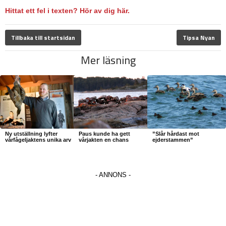
Hittat ett fel i texten? Hör av dig här.
Tillbaka till startsidan
Tipsa Nyan
Mer läsning
Ny utställning lyfter
Paus kunde ha gett
”Slår hårdast mot
vårfågeljaktens unika arv
vårjakten en chans
ejderstammen”