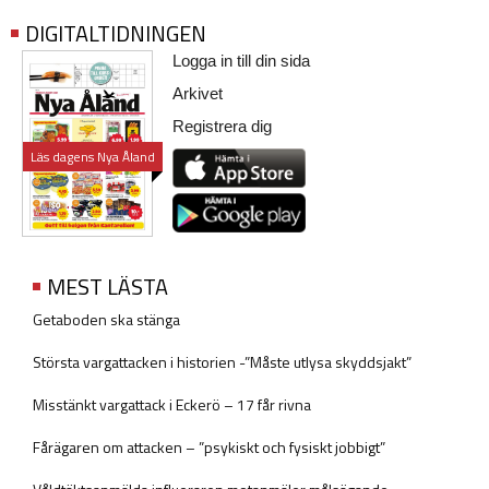
DIGITALTIDNINGEN
Logga in till din sida
Arkivet
Registrera dig
Läs dagens Nya Åland
MEST LÄSTA
Getaboden ska stänga
Största vargattacken i historien -”Måste utlysa skyddsjakt”
Misstänkt vargattack i Eckerö – 17 får rivna
Fårägaren om attacken – ”psykiskt och fysiskt jobbigt”