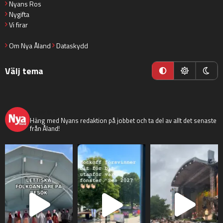
Nyans Ros
Nygifta
Vi firar
Om Nya Åland
Dataskydd
Välj tema
nyaaland
Häng med Nyans redaktion på jobbet och ta del av allt det senaste
från Åland!