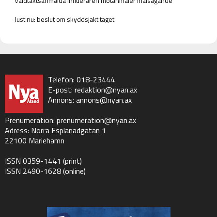
Våldtäktsanmälda influeraren motanmäler målsägande
Just nu: beslut om skyddsjakt taget
Telefon: 018-23444
E-post:
redaktion@nyan.ax
Annons:
annons@nyan.ax
Prenumeration:
prenumeration@nyan.ax
Adress: Norra Esplanadgatan 1
22100 Mariehamn
ISSN 0359-1441 (print)
ISSN 2490-1628 (online)