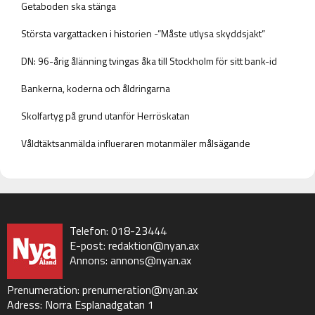
Getaboden ska stänga
Största vargattacken i historien -”Måste utlysa skyddsjakt”
DN: 96-årig ålänning tvingas åka till Stockholm för sitt bank-id
Bankerna, koderna och åldringarna
Skolfartyg på grund utanför Herröskatan
Våldtäktsanmälda influeraren motanmäler målsägande
Telefon: 018-23444
E-post:
redaktion@nyan.ax
Annons:
annons@nyan.ax
Prenumeration:
prenumeration@nyan.ax
Adress: Norra Esplanadgatan 1