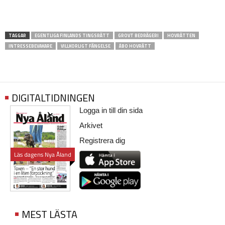
TAGGAR
EGENTLIGA FINLANDS TINGSRÄTT
GROVT BEDRÄGERI
HOVRÄTTEN
INTRESSEBEVAKARE
VILLKORLIGT FÄNGELSE
ÅBO HOVRÄTT
DIGITALTIDNINGEN
Logga in till din sida
Arkivet
Registrera dig
Läs dagens Nya Åland
MEST LÄSTA