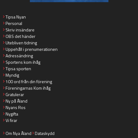
Tipsa Nyan
Personal
Skriv insändare
OBS det händer
Utebliven tidning
Uppehåll i prenumerationen
Adressändring
Sportens kom ihåg
Tipsa sporten
Myndig
100 ord från din förening
Föreningarnas Kom ihåg
Gratulerar
Ny på Åland
Nyans Ros
Nygifta
Vi firar
Om Nya Åland
Dataskydd