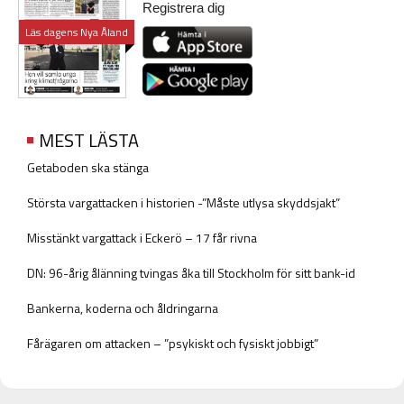
Registrera dig
Läs dagens Nya Åland
MEST LÄSTA
Getaboden ska stänga
Största vargattacken i historien -”Måste utlysa skyddsjakt”
Misstänkt vargattack i Eckerö – 17 får rivna
DN: 96-årig ålänning tvingas åka till Stockholm för sitt bank-id
Bankerna, koderna och åldringarna
Fårägaren om attacken – ”psykiskt och fysiskt jobbigt”