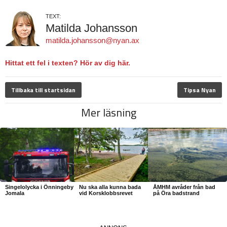
TEXT:
Matilda Johansson
matilda.johansson@nyan.ax
Hittat ett fel i texten? Hör av dig här.
Tillbaka till startsidan
Tipsa Nyan
Mer läsning
Singelolycka i Önningeby
Nu ska alla kunna bada
ÅMHM avråder från bad
Jomala
vid Korsklobbsrevet
på Öra badstrand