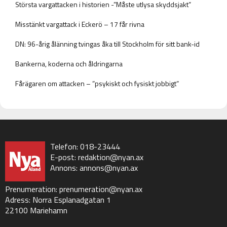
Största vargattacken i historien -”Måste utlysa skyddsjakt”
Misstänkt vargattack i Eckerö – 17 får rivna
DN: 96-årig ålänning tvingas åka till Stockholm för sitt bank-id
Bankerna, koderna och åldringarna
Fårägaren om attacken – ”psykiskt och fysiskt jobbigt”
Telefon: 018-23444
E-post:
redaktion@nyan.ax
Annons:
annons@nyan.ax
Prenumeration:
prenumeration@nyan.ax
Adress: Norra Esplanadgatan 1
22100 Mariehamn