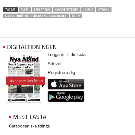
TAGGAR
ALGER
BADSTRAND
CYANOBAKTERIER
JOMALA
STRAND
ÅLANDS MILJÖ- OCH HÄLSOSKYDDSMYNDIGHET
ÅMHM
DIGITALTIDNINGEN
Logga in till din sida
Arkivet
Registrera dig
Läs dagens Nya Åland
MEST LÄSTA
Getaboden ska stänga