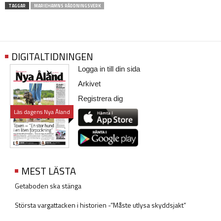
TAGGAR
MARIEHAMNS RÄDDNINGSVERK
DIGITALTIDNINGEN
Logga in till din sida
Arkivet
Registrera dig
Läs dagens Nya Åland
MEST LÄSTA
Getaboden ska stänga
Största vargattacken i historien -”Måste utlysa skyddsjakt”