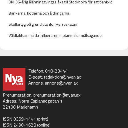
DN: 96-årig ålänning tvingas åka till Stockholm för sitt bank-id
Bankerna, koderna och åldringarna
Skolfartyg på grund utanför Herröskatan
Våldtäktsanmälda influeraren motanmäler målsägande
Telefon: 018-23444
E-post:
redaktion@nyan.ax
Annons:
annons@nyan.ax
Prenumeration:
prenumeration@nyan.ax
Adress: Norra Esplanadgatan 1
22100 Mariehamn
ISSN 0359-1441 (print)
ISSN 2490-1628 (online)