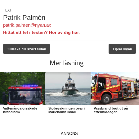
TEXT:
Patrik Palmén
patrik.palmen@nyan.ax
Hittat ett fel i texten? Hör av dig här.
Tillbaka till startsidan
Tipsa Nyan
Mer läsning
Vattenånga orsakade
Sjöbevakningen övar i
Vassbrand bröt ut på
brandlarm
Mariehamn ikväll
eftermiddagen