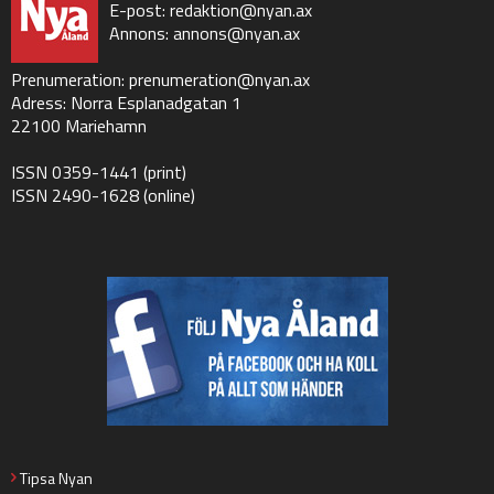
E-post:
redaktion@nyan.ax
Annons:
annons@nyan.ax
Prenumeration:
prenumeration@nyan.ax
Adress: Norra Esplanadgatan 1
22100 Mariehamn
ISSN 0359-1441 (print)
ISSN 2490-1628 (online)
Tipsa Nyan