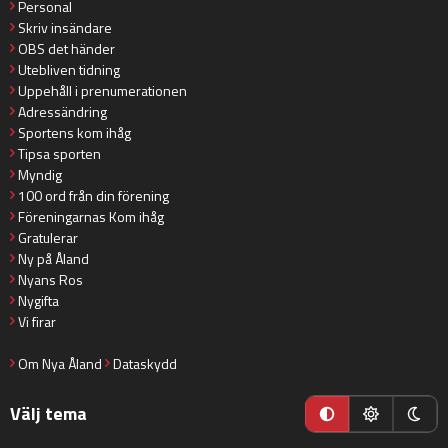
Personal
Skriv insändare
OBS det händer
Utebliven tidning
Uppehåll i prenumerationen
Adressändring
Sportens kom ihåg
Tipsa sporten
Myndig
100 ord från din förening
Föreningarnas Kom ihåg
Gratulerar
Ny på Åland
Nyans Ros
Nygifta
Vi firar
Om Nya Åland
Dataskydd
Välj tema