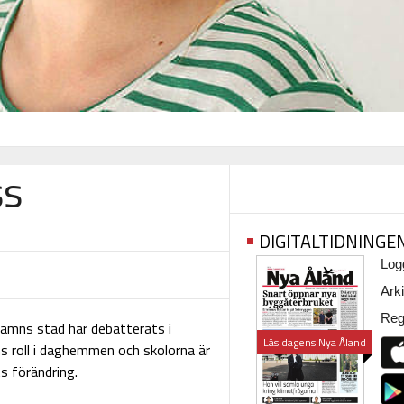
ss
DIGITALTIDNINGE
Logg
Arki
Regi
ehamns stad har debatterats i
Läs dagens Nya Åland
ns roll i daghemmen och skolorna är
s förändring.