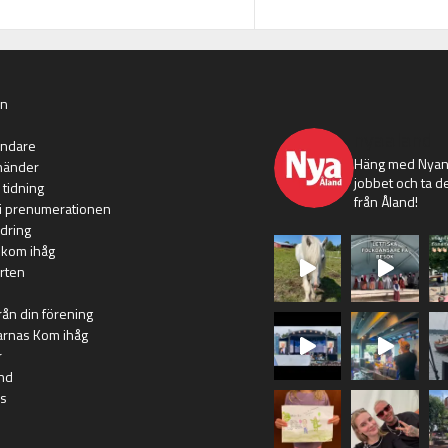
an
nyaaland
ändare
Häng med Nyans
händer
jobbet och ta de
 tidning
från Åland!
i prenumerationen
dring
 kom ihåg
rten
rån din förening
arnas Kom ihåg
r
nd
s