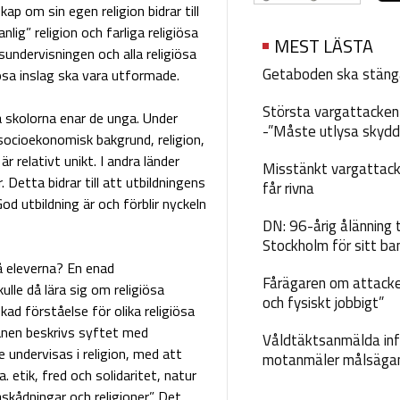
p om sin egen religion bidrar till
nlig” religion och farliga religiösa
MEST LÄSTA
nsundervisningen och alla religiösa
Getaboden ska stäng
iösa inslag ska vara utformade.
Största vargattacken i
a skolorna enar de unga. Under
-”Måste utlysa skydd
ocioekonomisk bakgrund, religion,
är relativt unikt. I andra länder
Misstänkt vargattack
 Detta bidrar till att utbildningens
får rivna
God utbildning är och förblir nyckeln
DN: 96-årig ålänning t
Stockholm för sitt ba
på eleverna? En enad
Fårägaren om attacke
ulle då lära sig om religiösa
och fysiskt jobbigt”
ökad förståelse för olika religiösa
lanen beskrivs syftet med
Våldtäktsanmälda inf
 undervisas i religion, med att
motanmäler målsäga
. etik, fred och solidaritet, natur
skådningar och religioner”. Det