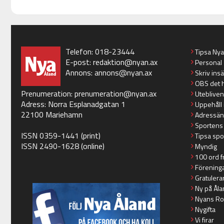
Telefon: 018-23444
Tipsa Ny
E-post:
redaktion@nyan.ax
Personal
Annons:
annons@nyan.ax
Skriv ins
OBS det 
Prenumeration:
prenumeration@nyan.ax
Utebliven
Adress: Norra Esplanadgatan 1
Uppehåll 
22100 Mariehamn
Adressän
Sportens
ISSN 0359-1441 (print)
Tipsa spo
ISSN 2490-1628 (online)
Myndig
100 ord f
Förening
Gratulera
Ny på Åla
Nyans Ro
Nygifta
Vi firar