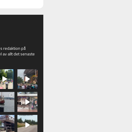
 redaktion på
l av allt det senaste