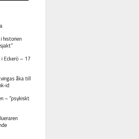
a
 historien
sjakt”
 i Eckerö – 17
vingas åka till
nk-id
n – ”psykiskt
lueraren
nde