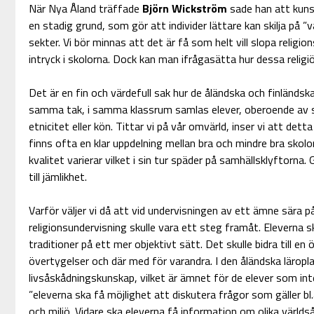
När Nya Åland träffade
Björn Wickström
sade han att kunska
en stadig grund, som gör att individer lättare kan skilja på ”va
sekter. Vi bör minnas att det är få som helt vill slopa religio
intryck i skolorna. Dock kan man ifrågasätta hur dessa relig
Det är en fin och värdefull sak hur de åländska och finländsk
samma tak, i samma klassrum samlas elever, oberoende av s
etnicitet eller kön. Tittar vi på vår omvärld, inser vi att detta 
finns ofta en klar uppdelning mellan bra och mindre bra skolor.
kvalitet varierar vilket i sin tur späder på samhällsklyftorna. 
till jämlikhet.
Varför väljer vi då att vid undervisningen av ett ämne sära 
religionsundervisning skulle vara ett steg framåt. Eleverna sk
traditioner på ett mer objektivt sätt. Det skulle bidra till en 
övertygelser och där med för varandra. I den åländska lärop
livsåskådningskunskap, vilket är ämnet för de elever som inte
”eleverna ska få möjlighet att diskutera frågor som gäller bl.a
och miljö. Vidare ska eleverna få information om olika världså