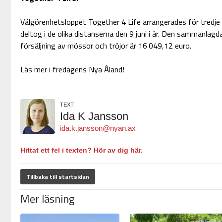
Välgörenhetsloppet Together 4 Life arrangerades för tredje 
deltog i de olika distanserna den 9 juni i år. Den sammanla
försäljning av mössor och tröjor är 16 049,12 euro.
Läs mer i fredagens Nya Åland!
TEXT:
Ida K Jansson
ida.k.jansson@nyan.ax
Hittat ett fel i texten? Hör av dig här.
Tillbaka till startsidan
Mer läsning