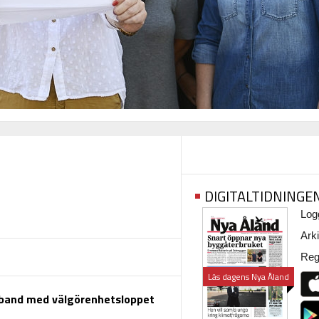
DIGITALTIDNINGE
Logg
Arki
Regi
Läs dagens Nya Åland
mband med välgörenhetsloppet