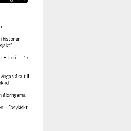
a
 historien
sjakt”
 i Eckerö – 17
vingas åka till
nk-id
 åldringarna
n – ”psykiskt