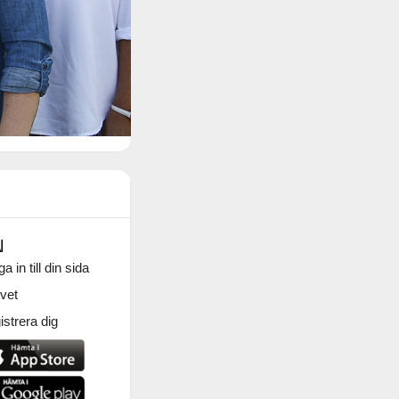
N
a in till din sida
vet
strera dig