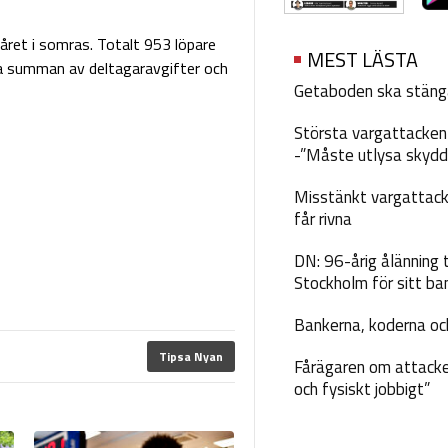
året i somras. Totalt 953 löpare
MEST LÄSTA
gda summan av deltagaravgifter och
Getaboden ska stäng
Största vargattacken i
-”Måste utlysa skydd
Misstänkt vargattack
får rivna
DN: 96-årig ålänning t
Stockholm för sitt ba
Bankerna, koderna och
Tipsa Nyan
Fårägaren om attacke
och fysiskt jobbigt”