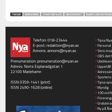
TAGGAR
MARIEHAMN
TOGETHER 4 LIFE
VÄLGÖRENHET
ÅLANDS CANCERFÖRENI
Telefon: 018-23444
Tipsa Ny
E-post:
redaktion@nyan.ax
Personal
Annons:
annons@nyan.ax
Skriv ins
OBS det 
Prenumeration:
prenumeration@nyan.ax
Utebliven
Adress: Norra Esplanadgatan 1
Uppehåll 
22100 Mariehamn
Adressän
Sportens
ISSN 0359-1441 (print)
Tipsa spo
ISSN 2490-1628 (online)
Myndig
100 ord f
Förening
Gratulera
Ny på Åla