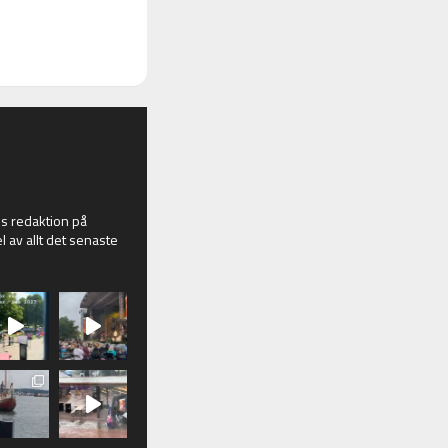
 redaktion på
l av allt det senaste