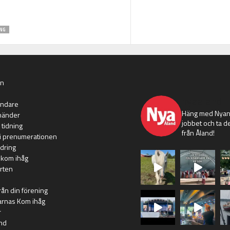
NG
an
nyaaland
ändare
Häng med Nyans
händer
jobbet och ta de
 tidning
från Åland!
i prenumerationen
dring
 kom ihåg
rten
rån din förening
arnas Kom ihåg
r
nd