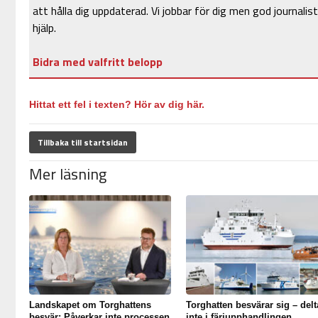
att hålla dig uppdaterad. Vi jobbar för dig men god journalist
hjälp.
Bidra med valfritt belopp
Hittat ett fel i texten? Hör av dig här.
Tillbaka till startsidan
Mer läsning
Landskapet om Torghattens
Torghatten besvärar sig – delt
besvär: Påverkar inte processen
inte i färjupphandlingen