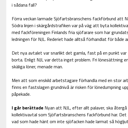
i sådana fall?
Förra veckan larmade Sjöfartsbranschens fackförbund att Nor
Södra linjen i skärgårdstrafiken var på väg att byta kollekti
med fackföreningen Finlands fria sjöfarare som har grundats
ledningen för NJL. Rederiet hade alltså förhandlat för både 
Det nya avtalet var snarlikt det gamla, fast på en punkt var s
borta. Enligt NJL var detta inget problem. Fri lönesättning e
skäliga löner, menade man.
Men att som enskild arbetstagare förhandla med en stor arb
finns en fastslagen grundnivå är risken för lönedumpning upp
påpekade.
I går berättade
Nyan att NJL, efter allt palaver, ska återg
kollektivavtal som Sjöfartsbranschens fackförbund har. Det ä
vad som hade hänt om inte sjöfacken hade larmat så högljut