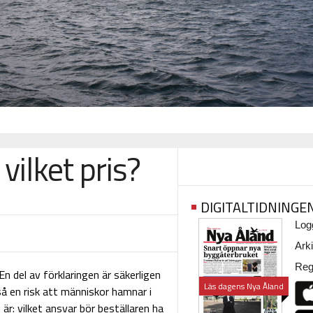
vilket pris?
DIGITALTIDNINGE
Logg
Arki
Regi
 En del av förklaringen är säkerligen
Läs dagens Nya Åland
så en risk att människor hamnar i
är: vilket ansvar bör beställaren ha