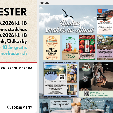
ERA
|
PRENUMERERA
SÖK
MENY