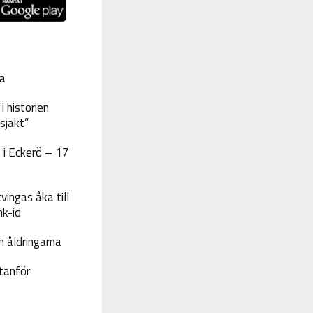
a
 historien
sjakt”
 i Eckerö – 17
vingas åka till
nk-id
 åldringarna
tanför