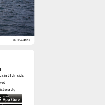
FOTO: JONAS EDSVIK
N
a in till din sida
vet
strera dig