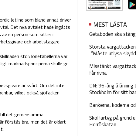
dic Jetline som bland annat driver
MEST LÄSTA
vavtal. Det nya avtalet hade ingåtts
Getaboden ska stäng
 av en person som sitter i
arbetsgivare och arbetstagare.
Största vargattacken i
-”Måste utlysa skydd
killnaden stor: lönetabellerna var
nligt marknadsprinciperna skulle ge
Misstänkt vargattack
får rivna
etsgivare är svårt. Om det inte
DN: 96-årig ålänning t
Stockholm för sitt ba
enbar, vilket också sjöfacken
Bankerna, koderna och
å till det gemensamma
Skolfartyg på grund u
r förstås bra, men det är oklart
Herröskatan
t.