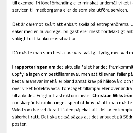
till exempel fri löneförhandling eller minskat underhåll vilket 
servicen till medborgarna eller de som ska utföra servicen.
Det är däremot svårt att enbart skylla på entreprenörerna. 
saker med en huvudregel: billigast eller mest fördelaktigt an
väldigt tuff konkurrenssituation.
Då måste man som beställare vara väldigt tydlig med vad man
I rapporteringen om
det aktuella fallet har det framkommi
uppfylla lagen om beställaransvar, men att tillsynen faller 
beställaransvar innehåller bland annat krav på hälsovård och
över vilket kollektivavtal företaget tillämpar eller över andra
till anbudet. Enligt infrastrukturminister
Christian Wikströ
för skärgårdstrafiken inget specifikt krav på att man måste ha
Wikström har vid flera tillfällen påpekat att det är en komplic
säkerhet rätt. Det ska också sägas att det anbudet på Södra 
posten.