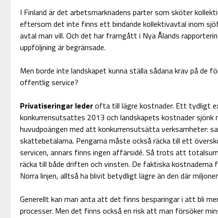
I Finland är det arbetsmarknadens parter som sköter kollekti
eftersom det inte finns ett bindande kollektivavtal inom sj
avtal man vill. Och det har framgått i Nya Ålands rapporterin
uppföljning är begränsade.
Men borde inte landskapet kunna ställa sådana krav på de fö
offentlig service?
Privatiseringar leder
ofta till lägre kostnader. Ett tydligt e
konkurrensutsattes 2013 och landskapets kostnader sjönk me
huvudpoängen med att konkurrensutsätta verksamheter: samma
skattebetalarna. Pengarna måste också räcka till ett övers
servicen, annars finns ingen affärsidé. Så trots att total
räcka till både driften och vinsten. De faktiska kostnaderna
Norra linjen, alltså ha blivit betydligt lägre än den där miljonen
Generellt kan man anta att det finns besparingar i att bli mer 
processer. Men det finns också en risk att man försöker mi