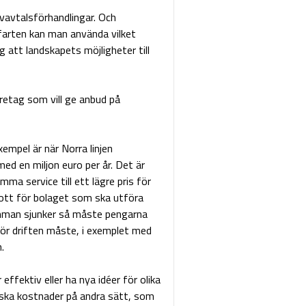
vavtalsförhandlingar. Och
öfarten kan man använda vilket
g att landskapets möjligheter till
retag som vill ge anbud på
xempel är när Norra linjen
d en miljon euro per år. Det är
 service till ett lägre pris för
kott för bolaget som ska utföra
summan sjunker så måste pengarna
 för driften måste, i exemplet med
.
effektiv eller ha nya idéer för olika
nska kostnader på andra sätt, som