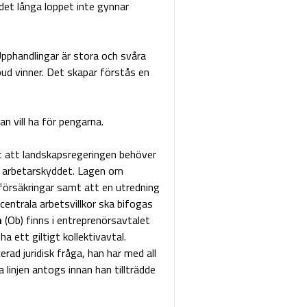
i det långa loppet inte gynnar
Upphandlingar är stora och svåra
bud vinner. Det skapar förstås en
 vill ha för pengarna.
t att landskapsregeringen behöver
på arbetarskyddet. Lagen om
 försäkringar samt att en utredning
 centrala arbetsvillkor ska bifogas
m
(Ob) finns i entreprenörsavtalet
 ett giltigt kollektivavtal.
erad juridisk fråga, han har med all
linjen antogs innan han tillträdde