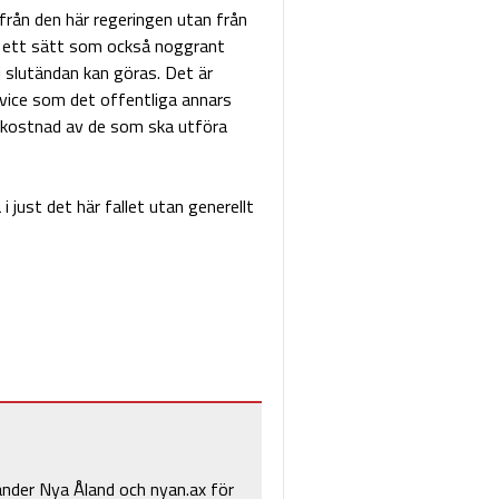
 från den här regeringen utan från
på ett sätt som också noggrant
 i slutändan kan göras. Det är
rvice som det offentliga annars
 bekostnad av de som ska utföra
just det här fallet utan generellt
änder Nya Åland och nyan.ax för