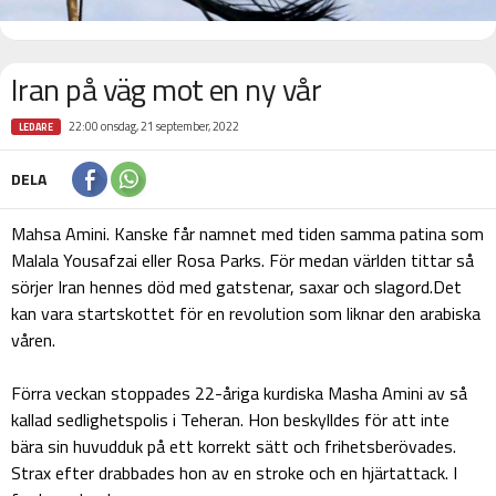
Iran på väg mot en ny vår
22:00 onsdag, 21 september, 2022
LEDARE
DELA
Mahsa Amini. Kanske får namnet med tiden samma patina som
Malala Yousafzai eller Rosa Parks. För medan världen tittar så
sörjer Iran hennes död med gatstenar, saxar och slagord.Det
kan vara startskottet för en revolution som liknar den arabiska
våren.
Förra veckan stoppades 22-åriga kurdiska Masha Amini av så
kallad sedlighetspolis i Teheran. Hon beskylldes för att inte
bära sin huvudduk på ett korrekt sätt och frihetsberövades.
Strax efter drabbades hon av en stroke och en hjärtattack. I