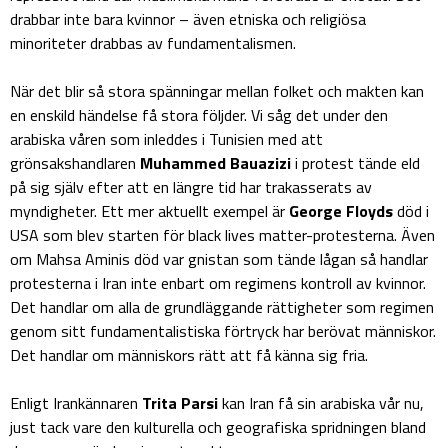
drabbar inte bara kvinnor – även etniska och religiösa
minoriteter drabbas av fundamentalismen.
När det blir så stora spänningar mellan folket och makten kan
en enskild händelse få stora följder. Vi såg det under den
arabiska våren som inleddes i Tunisien med att
grönsakshandlaren
Muhammed Bauazizi
i protest tände eld
på sig själv efter att en längre tid har trakasserats av
myndigheter. Ett mer aktuellt exempel är
George Floyds
död i
USA som blev starten för black lives matter-protesterna. Även
om Mahsa Aminis död var gnistan som tände lågan så handlar
protesterna i Iran inte enbart om regimens kontroll av kvinnor.
Det handlar om alla de grundläggande rättigheter som regimen
genom sitt fundamentalistiska förtryck har berövat människor.
Det handlar om människors rätt att få känna sig fria.
Enligt Irankännaren
Trita Parsi
kan Iran få sin arabiska vår nu,
just tack vare den kulturella och geografiska spridningen bland