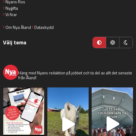
Nyans Ros
Nygifta
Vi firar
Om Nya Åland
Dataskydd
Välj tema
nyaaland
Häng med Nyans redaktion på jobbet och ta del av allt det senaste
från Åland!