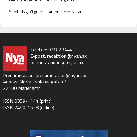
Skolfartyg på grund utanför Herröskatan
Telefon: 018-23444
E-post:
redaktion@nyan.ax
Annons:
annons@nyan.ax
Prenumeration:
prenumeration@nyan.ax
Adress: Norra Esplanadgatan 1
22100 Mariehamn
ISSN 0359-1441 (print)
ISSN 2490-1628 (online)