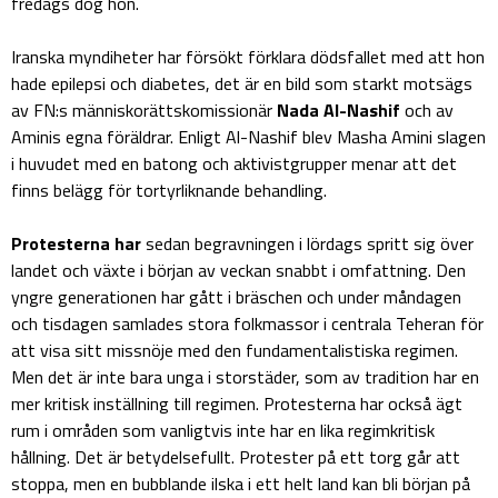
fredags dog hon.
Iranska myndiheter har försökt förklara dödsfallet med att hon
hade epilepsi och diabetes, det är en bild som starkt motsägs
av FN:s människorättskomissionär
Nada Al-Nashif
och av
Aminis egna föräldrar. Enligt Al-Nashif blev Masha Amini slagen
i huvudet med en batong och aktivistgrupper menar att det
finns belägg för tortyrliknande behandling.
Protesterna har
sedan begravningen i lördags spritt sig över
landet och växte i början av veckan snabbt i omfattning. Den
yngre generationen har gått i bräschen och under måndagen
och tisdagen samlades stora folkmassor i centrala Teheran för
att visa sitt missnöje med den fundamentalistiska regimen.
Men det är inte bara unga i storstäder, som av tradition har en
mer kritisk inställning till regimen. Protesterna har också ägt
rum i områden som vanligtvis inte har en lika regimkritisk
hållning. Det är betydelsefullt. Protester på ett torg går att
stoppa, men en bubblande ilska i ett helt land kan bli början på