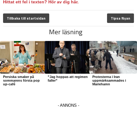
Hittat ett fel i texten? Hör av dig här.
Tillbaka till startsidan
Tipsa Nyan
Mer läsning
Persiska smaker på
”Jag hoppas att regimen
Protesterna i Iran
sommarens första pop
faller”
uppmärksammades i
up-café
Mariehamn