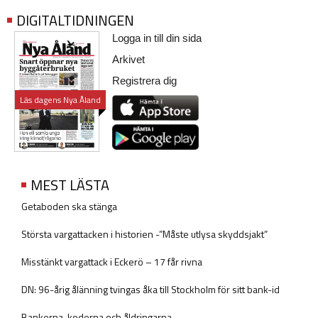
DIGITALTIDNINGEN
Logga in till din sida
Arkivet
Registrera dig
Läs dagens Nya Åland
MEST LÄSTA
Getaboden ska stänga
Största vargattacken i historien -”Måste utlysa skyddsjakt”
Misstänkt vargattack i Eckerö – 17 får rivna
DN: 96-årig ålänning tvingas åka till Stockholm för sitt bank-id
Bankerna, koderna och åldringarna