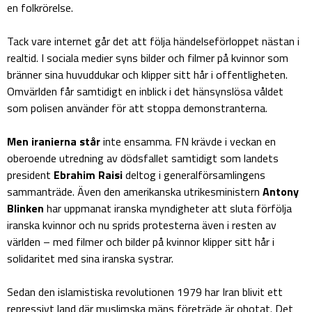
en folkrörelse.
Tack vare internet går det att följa händelseförloppet nästan i
realtid. I sociala medier syns bilder och filmer på kvinnor som
bränner sina huvuddukar och klipper sitt hår i offentligheten.
Omvärlden får samtidigt en inblick i det hänsynslösa våldet
som polisen använder för att stoppa demonstranterna.
Men iranierna står
inte ensamma. FN krävde i veckan en
oberoende utredning av dödsfallet samtidigt som landets
president
Ebrahim Raisi
deltog i generalförsamlingens
sammanträde. Även den amerikanska utrikesministern
Antony
Blinken
har uppmanat iranska myndigheter att sluta förfölja
iranska kvinnor och nu sprids protesterna även i resten av
världen – med filmer och bilder på kvinnor klipper sitt hår i
solidaritet med sina iranska systrar.
Sedan den islamistiska revolutionen 1979 har Iran blivit ett
repressivt land där muslimska mäns företräde är ohotat. Det