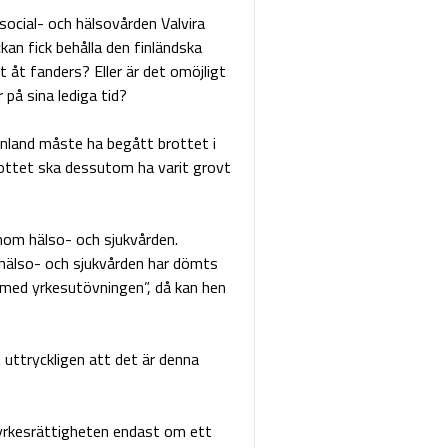
ör social- och hälsovården Valvira
kan fick behålla den finländska
t åt fanders? Eller är det omöjligt
 på sina lediga tid?
 Finland måste ha begått brottet i
rottet ska dessutom ha varit grovt
inom hälso- och sjukvården.
 hälso- och sjukvården har dömts
 med yrkesutövningen”, då kan hen
t uttryckligen att det är denna
i yrkesrättigheten endast om ett