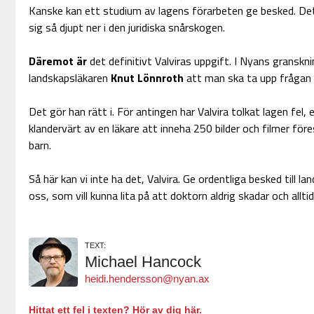
Kanske kan ett studium av lagens förarbeten ge besked. Det
sig så djupt ner i den juridiska snårskogen.
Däremot är
det definitivt Valviras uppgift. I Nyans gransk
landskapsläkaren
Knut Lönnroth
att man ska ta upp frågan 
Det gör han rätt i. För antingen har Valvira tolkat lagen fel, 
klandervärt av en läkare att inneha 250 bilder och filmer för
barn.
Så här kan vi inte ha det, Valvira. Ge ordentliga besked till la
oss, som vill kunna lita på att doktorn aldrig skadar och alltid
TEXT:
Michael Hancock
heidi.hendersson@nyan.ax
Hittat ett fel i texten? Hör av dig här.