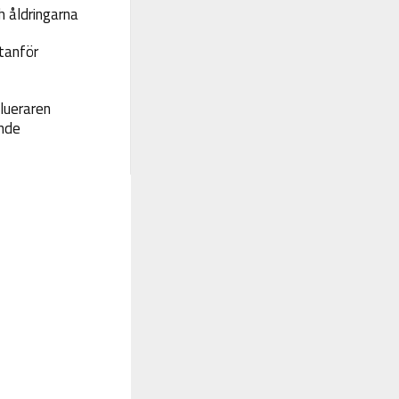
 åldringarna
tanför
lueraren
nde