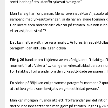
brott har begåtts utanför yrkesutövningen”.
Man tar sig här för pannan. Menar överinspektör Arjatsalo at
samband med yrkesutövningen, ja då har en läkare licensen kva
Den läkare som mördar eller våldtar på fritiden, ska han kunn
efter avtjänat straff?
Det kan helt enkelt inte vara möjligt. Vi föreslår respektfull
paragraf i den aktuella lagen också.
För § 26
handlar om följderna av en vårdgivares ”felaktiga fö
moment 1 att Valvira ” … kan ge en yrkesutbildad person ino
för felaktigt förfarande, om den yrkesutbildade personen … ha
En sådan påföljd kan enligt samma paragrafs moment 2 (punkt
att utöva yrket som beviljats en yrkesutbildad person.”
Man kan möjligen invända att ett ”förfarande” per definitio
därför inte innefattar det man gjort på fritiden. Inget i § 26