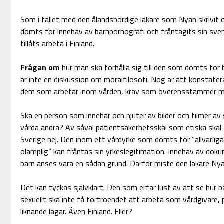
Som i fallet med den ålandsbördige läkare som Nyan skrivit 
dömts för innehav av barnpornografi och fråntagits sin svens
tillåts arbeta i Finland.
Frågan om
hur man ska förhålla sig till den som dömts för 
är inte en diskussion om moralfilosofi. Nog är att konstatera
dem som arbetar inom vården, krav som överensstämmer me
Ska en person som innehar och njuter av bilder och filmer a
vårda andra? Av såväl patientsäkerhetsskäl som etiska skäl 
Sverige nej. Den inom ett vårdyrke som dömts för ”allvarliga
olämplig” kan fråntas sin yrkeslegitimation. Innehav av dok
barn anses vara en sådan grund. Därför miste den läkare Nyan
Det kan tyckas självklart. Den som erfar lust av att se hur b
sexuellt ska inte få förtroendet att arbeta som vårdgivare, p
liknande lagar. Även Finland. Eller?