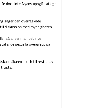
 är dock inte Nyans uppgift att ge
ning säger den överraskade
till diskussion med myndigheten.
eller så anser man det inte
eställande sexuella övergrepp på
ndskapsläkaren – och till resten av
 tröstar.