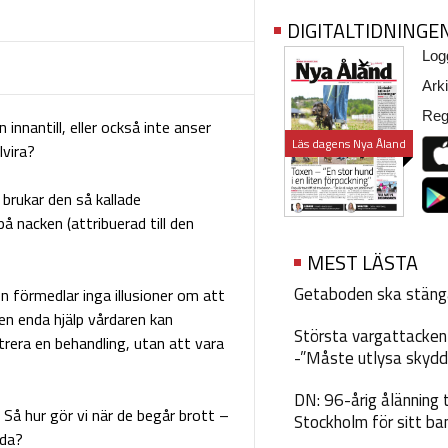
DIGITALTIDNINGE
Logg
Arki
Regi
 innantill, eller också inte anser
Läs dagens Nya Åland
lvira?
å brukar den så kallade
 nacken (attribuerad till den
MEST LÄSTA
Getaboden ska stäng
n förmedlar inga illusioner om att
den enda hjälp vårdaren kan
Största vargattacken i
strera en behandling, utan att vara
-”Måste utlysa skydd
DN: 96-årig ålänning t
 Så hur gör vi när de begår brott –
Stockholm för sitt ba
rda?