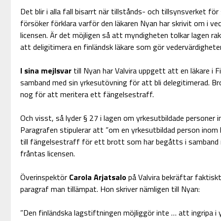
Det blir i alla fall bisarrt när tillstånds- och tillsynsverket f
försöker förklara varför den läkaren Nyan har skrivit om i vec
licensen. Är det möjligen så att myndigheten tolkar lagen rak
att deligitimera en finländsk läkare som gör vedervärdigheter
I sina mejlsvar
till Nyan har Valvira uppgett att en läkare i
samband med sin yrkesutövning för att bli delegitimerad. B
nog för att meritera ett fängelsestraff.
Och visst, så lyder § 27 i lagen om yrkesutbildade personer 
Paragrafen stipulerar att ”om en yrkesutbildad person inom
till fängelsestraff för ett brott som har begåtts i samband
fråntas licensen.
Överinspektör
Carola Arjatsalo
på Valvira bekräftar faktisk
paragraf man tillämpat. Hon skriver nämligen till Nyan:
”Den finländska lagstiftningen möjliggör inte … att ingripa 