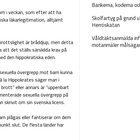
Bankerna, koderna och
om i veckan, som efter att ha
Skolfartyg på grund u
ka läkarlegitimation, alltjämt
Herröskatan
Våldtäktsanmälda inf
brottslighet är bråddjup, men detta
motanmäler målsäga
 att det ställs särskilda krav på
d den hippokratiska eden.
v sexuella övergrepp mot barn kunna
à la Hippokrates säger man i
 brott” eller annars är ”uppenbart
umenterade sexuella övergrepp på
 skrivit om sin svenska licens.
arn plågas eller fantiserar om dem
unkt slut. De flesta länder har