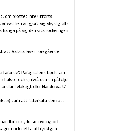
t, om brottet inte utförts i
r vad hen än gjort sig skyldig till?
a hänga på sig den vita rocken igen
ast att Valvira läser föregående
rfarande”. Paragrafen stipulerar i
m hälso- och sjukvården en påföljd
ndlar felaktigt eller klandervärt.”
 5) vara att ”återkalla den rätt
n handlar om yrkesutövning och
 säger dock detta uttryckligen.