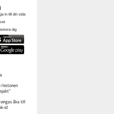
N
a in till din sida
vet
strera dig
a
 historien
sjakt”
vingas åka till
nk-id