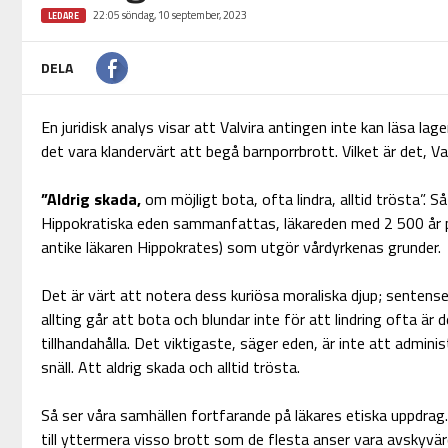
22:05 söndag, 10 september, 2023
LEDARE
DELA
En juridisk analys visar att Valvira antingen inte kan läsa lagen
det vara klandervärt att begå barnporrbrott. Vilket är det, Va
”Aldrig skada,
om möjligt bota, ofta lindra, alltid trösta”. S
Hippokratiska eden sammanfattas, läkareden med 2 500 år på
antike läkaren Hippokrates) som utgör vårdyrkenas grunder.
Det är värt att notera dess kuriösa moraliska djup; sentense
allting går att bota och blundar inte för att lindring ofta är 
tillhandahålla. Det viktigaste, säger eden, är inte att admini
snäll. Att aldrig skada och alltid trösta.
Så ser våra samhällen fortfarande på läkares etiska uppdrag.
till yttermera visso brott som de flesta anser vara avskyvä