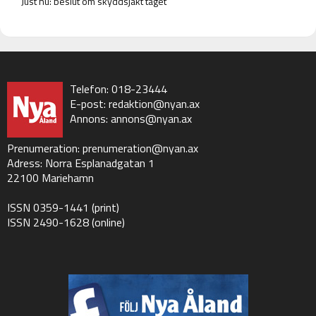
Just nu: beslut om skyddsjakt taget
Telefon: 018-23444
E-post:
redaktion@nyan.ax
Annons:
annons@nyan.ax
Prenumeration:
prenumeration@nyan.ax
Adress: Norra Esplanadgatan 1
22100 Mariehamn
ISSN 0359-1441 (print)
ISSN 2490-1628 (online)