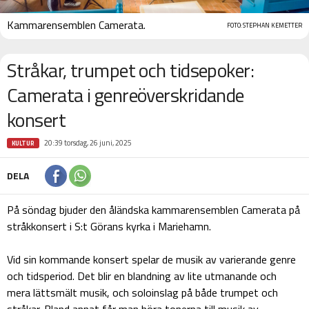
Kammarensemblen Camerata.
FOTO: STEPHAN KEMETTER
Stråkar, trumpet och tidsepoker:
Camerata i genreöverskridande
konsert
20:39 torsdag, 26 juni, 2025
KULTUR
DELA
På söndag bjuder den åländska kammarensemblen Camerata på
stråkkonsert i S:t Görans kyrka i Mariehamn.
Vid sin kommande konsert spelar de musik av varierande genre
och tidsperiod. Det blir en blandning av lite utmanande och
mera lättsmält musik, och soloinslag på både trumpet och
stråkar. Bland annat får man höra tonerna till musik av