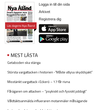
Logga in till din sida
Arkivet
Registrera dig
Läs dagens Nya Åland
MEST LÄSTA
Getaboden ska stänga
Största vargattacken i historien -”Måste utlysa skyddsjakt”
Misstänkt vargattack i Eckerö – 17 får rivna
Fårägaren om attacken – ”psykiskt och fysiskt jobbigt”
Våldtäktsanmälda influeraren motanmäler målsägande