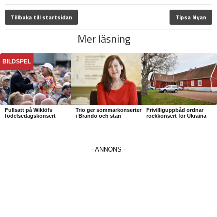
Tillbaka till startsidan
Tipsa Nyan
Mer läsning
BILDSPEL
Fullsatt på Wiklöfs
Trio ger sommarkonserter
Frivilliguppbåd ordnar
födelsedagskonsert
i Brändö och stan
rockkonsert för Ukraina