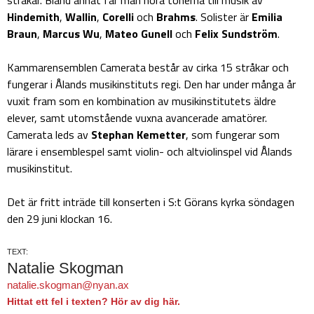
Hindemith
,
Wallin
,
Corelli
och
Brahms
. Solister är
Emilia
Braun
,
Marcus Wu
,
Mateo Gunell
och
Felix Sundström
.
Kammarensemblen Camerata består av cirka 15 stråkar och
fungerar i Ålands musikinstituts regi. Den har under många år
vuxit fram som en kombination av musikinstitutets äldre
elever, samt utomstående vuxna avancerade amatörer.
Camerata leds av
Stephan Kemetter
, som fungerar som
lärare i ensemblespel samt violin- och altviolinspel vid Ålands
musikinstitut.
Det är fritt inträde till konserten i S:t Görans kyrka söndagen
den 29 juni klockan 16.
TEXT:
Natalie Skogman
natalie.skogman@nyan.ax
Hittat ett fel i texten? Hör av dig här.