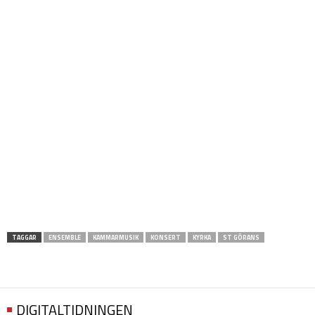
TAGGAR
ENSEMBLE
KAMMARMUSIK
KONSERT
KYRKA
ST GÖRANS
DIGITALTIDNINGEN