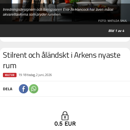
Inredningsdesignern och formgivaren Eva-Jo Hancock har även målat
akvarelltavlorna som pryder rummen.
FOTO: MATILDA SAUL
1
av 4
Stilrent och åländskt i Arkens nyaste
rum
19:18 tisdag, 2 juni, 2026
KULTUR
DELA