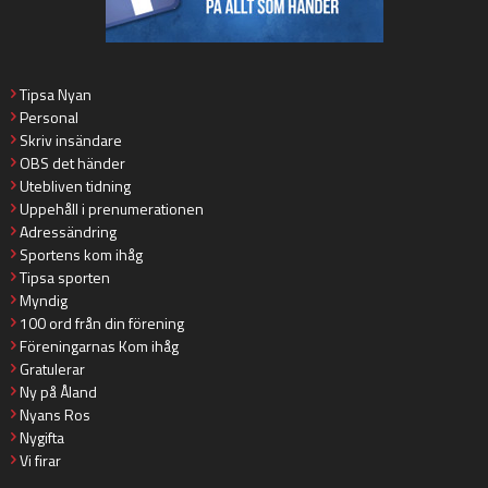
Tipsa Nyan
Personal
Skriv insändare
OBS det händer
Utebliven tidning
Uppehåll i prenumerationen
Adressändring
Sportens kom ihåg
Tipsa sporten
Myndig
100 ord från din förening
Föreningarnas Kom ihåg
Gratulerar
Ny på Åland
Nyans Ros
Nygifta
Vi firar